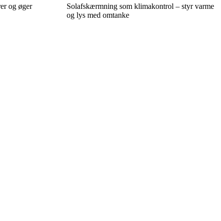
rer og øger
Solafskærmning som klimakontrol – styr varme
og lys med omtanke