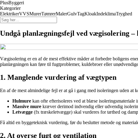
PlusByggeri
Kategorier
Elektriker
VVS
Murer
Tømrer
Maler
Gulv
Tag
Kloak
Indeklima
Tryghed
Undgå planlægningsfejl ved vægisolering – 
Vægisolering er en af de mest effektive måder at forbedre boligens ene
planlægningen kan føre til fugtproblemer, kuldebroer eller unødvendige
1. Manglende vurdering af vægtypen
En af de mest almindelige fejl er at gå i gang med isoleringen uden at
Hulmure
kan ofte efterisoleres ved at blæse isoleringsmateriale 
Massive mure
kræver derimod indvendig eller udvendig isolering, 
Letvægge
(fx træskeletvægge) skal vurderes for tæthed og dampsp
Få altid en byggeteknisk vurdering, før du beslutter metode og material
2. At overse fugt og ventilation