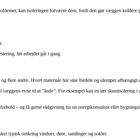
problemer, kan isoleringen forværre dem, fordi den gør væggen koldere 
a.
ering, før arbejdet går i gang.
r og flere andre. Hvert materiale har sine fordele og ulemper afhængigt
il væggens evne til at “ånde”. For eksempel kan en tæt skumisolering i e
tforhold – og få gerne rådgivning fra en energikonsulent eller bygningsi
 sker typisk omkring vinduer, døre, samlinger og sokler.