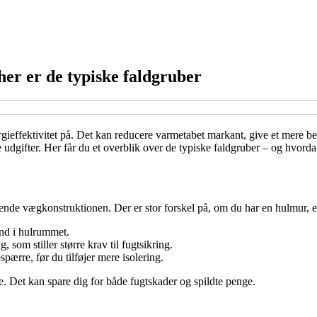
her er de typiske faldgruber
rgieffektivitet på. Det kan reducere varmetabet markant, give et mere 
 udgifter. Her får du et overblik over de typiske faldgruber – og hvor
 kende vægkonstruktionen. Der er stor forskel på, om du har en hulmur, 
ind i hulrummet.
som stiller større krav til fugtsikring.
ærre, før du tilføjer mere isolering.
e. Det kan spare dig for både fugtskader og spildte penge.