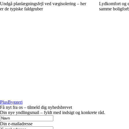
Undgå planlægningsfejl ved vægisolering – her
Lydkomfort og en
er de typiske faldgruber
samme boligforb
PlusByggeri
Få nyt fra os – tilmeld dig nyhedsbrevet
Din nye yndlingsmail – fyldt med indsigt og konkrete råd.
Din e-mailadresse