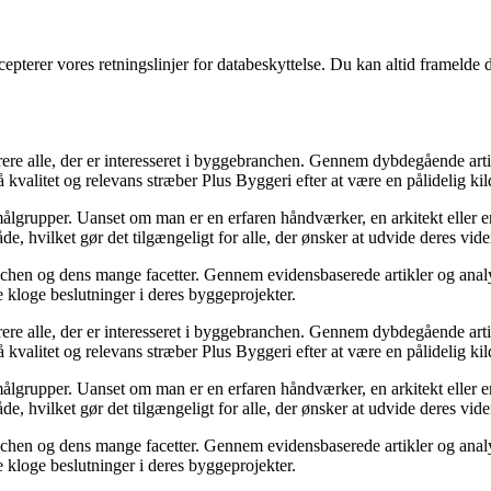
cepterer vores retningslinjer for databeskyttelse. Du kan altid framelde
pirere alle, der er interesseret i byggebranchen. Gennem dybdegående ar
 kvalitet og relevans stræber Plus Byggeri efter at være en pålidelig kil
ge målgrupper. Uanset om man er en erfaren håndværker, en arkitekt elle
åde, hvilket gør det tilgængeligt for alle, der ønsker at udvide deres vi
anchen og dens mange facetter. Gennem evidensbaserede artikler og analy
fe kloge beslutninger i deres byggeprojekter.
pirere alle, der er interesseret i byggebranchen. Gennem dybdegående ar
 kvalitet og relevans stræber Plus Byggeri efter at være en pålidelig kil
ge målgrupper. Uanset om man er en erfaren håndværker, en arkitekt elle
åde, hvilket gør det tilgængeligt for alle, der ønsker at udvide deres vi
anchen og dens mange facetter. Gennem evidensbaserede artikler og analy
fe kloge beslutninger i deres byggeprojekter.