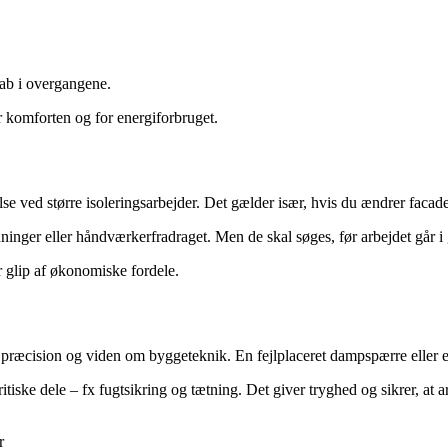
tab i overgangene.
r komforten og for energiforbruget.
e ved større isoleringsarbejder. Det gælder især, hvis du ændrer facade
nger eller håndværkerfradraget. Men de skal søges, før arbejdet går i 
år glip af økonomiske fordele.
præcision og viden om byggeteknik. En fejlplaceret dampspærre eller en 
ritiske dele – fx fugtsikring og tætning. Det giver tryghed og sikrer, at 
r