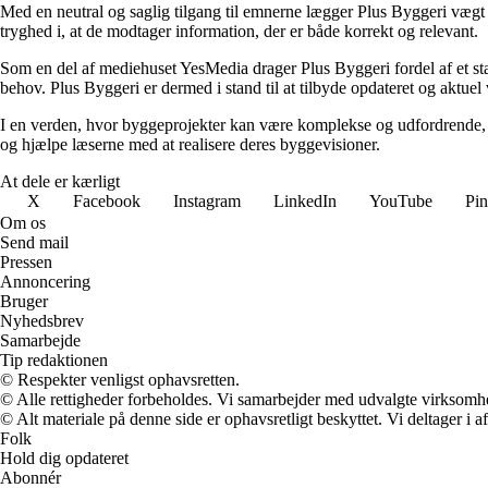
Med en neutral og saglig tilgang til emnerne lægger Plus Byggeri vægt på
tryghed i, at de modtager information, der er både korrekt og relevant.
Som en del af mediehuset YesMedia drager Plus Byggeri fordel af et stæ
behov. Plus Byggeri er dermed i stand til at tilbyde opdateret og aktuel
I en verden, hvor byggeprojekter kan være komplekse og udfordrende, øns
og hjælpe læserne med at realisere deres byggevisioner.
At dele er kærligt
X
Facebook
Instagram
LinkedIn
YouTube
Pin
Om os
Send mail
Pressen
Annoncering
Bruger
Nyhedsbrev
Samarbejde
Tip redaktionen
© Respekter venligst ophavsretten.
© Alle rettigheder forbeholdes. Vi samarbejder med udvalgte virksomhed
© Alt materiale på denne side er ophavsretligt beskyttet. Vi deltager i 
Folk
Hold dig opdateret
Abonnér