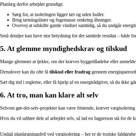
Planlæg derfor arbejdet grundigt:
Sørg for, at isoleringen ligger tæt og uden huller.
Brug tætningslister og fugemasse omkring åbninger.
Overvej at udskifte gamle vinduer samtidig, så du undgår energi
Små detaljer kan have stor betydning for det samlede resultat – både fo
5. At glemme myndighedskrav og tilskud
Mange glemmer at tjekke, om der kræves byggetilladelse eller anmeldels
Derudover kan du ofte få
tilskud eller fradrag
gennem energispareordni
Sæt dig ind i reglerne, eller få hjælp af en energirådgiver, så du ikke g
6. At tro, man kan klare alt selv
Selvom gør-det-selv-projekter kan være fristende, kræver vægisolering 
Hvis du vil udføre dele af arbejdet selv, så lad en fagperson stå for de k
Undgå planlægningsfejl ved vægisolering – her er de typiske faldgrube