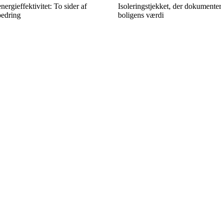
ergieffektivitet: To sider af
Isoleringstjekket, der dokumente
edring
boligens værdi