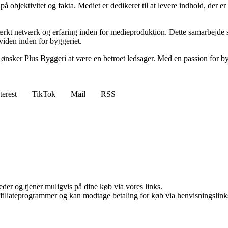
 objektivitet og fakta. Mediet er dedikeret til at levere indhold, der er
rkt netværk og erfaring inden for medieproduktion. Dette samarbejde sik
 viden inden for byggeriet.
ker Plus Byggeri at være en betroet ledsager. Med en passion for bygger
terest
TikTok
Mail
RSS
er og tjener muligvis på dine køb via vores links.
affiliateprogrammer og kan modtage betaling for køb via henvisningslinks