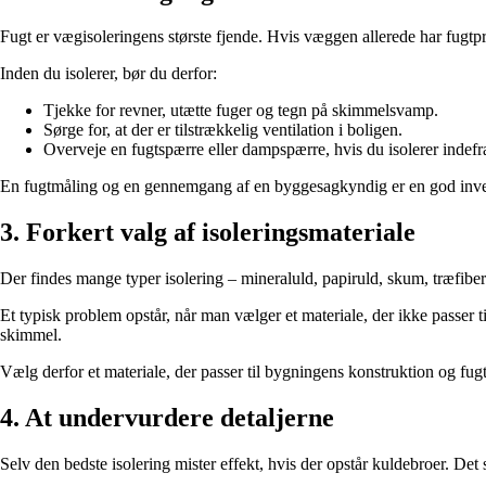
Fugt er vægisoleringens største fjende. Hvis væggen allerede har fugt
Inden du isolerer, bør du derfor:
Tjekke for revner, utætte fuger og tegn på skimmelsvamp.
Sørge for, at der er tilstrækkelig ventilation i boligen.
Overveje en fugtspærre eller dampspærre, hvis du isolerer indefr
En fugtmåling og en gennemgang af en byggesagkyndig er en god invest
3. Forkert valg af isoleringsmateriale
Der findes mange typer isolering – mineraluld, papiruld, skum, træfibe
Et typisk problem opstår, når man vælger et materiale, der ikke passer t
skimmel.
Vælg derfor et materiale, der passer til bygningens konstruktion og fug
4. At undervurdere detaljerne
Selv den bedste isolering mister effekt, hvis der opstår kuldebroer. Det