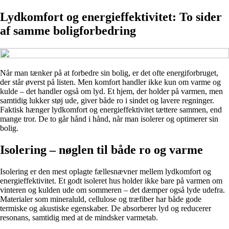
Lydkomfort og energieffektivitet: To sider
af samme boligforbedring
Når man tænker på at forbedre sin bolig, er det ofte energiforbruget,
der står øverst på listen. Men komfort handler ikke kun om varme og
kulde – det handler også om lyd. Et hjem, der holder på varmen, men
samtidig lukker støj ude, giver både ro i sindet og lavere regninger.
Faktisk hænger lydkomfort og energieffektivitet tættere sammen, end
mange tror. De to går hånd i hånd, når man isolerer og optimerer sin
bolig.
Isolering – nøglen til både ro og varme
Isolering er den mest oplagte fællesnævner mellem lydkomfort og
energieffektivitet. Et godt isoleret hus holder ikke bare på varmen om
vinteren og kulden ude om sommeren – det dæmper også lyde udefra.
Materialer som mineraluld, cellulose og træfiber har både gode
termiske og akustiske egenskaber. De absorberer lyd og reducerer
resonans, samtidig med at de mindsker varmetab.