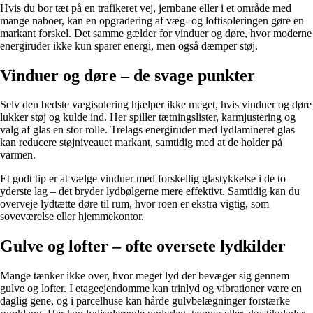
Hvis du bor tæt på en trafikeret vej, jernbane eller i et område med
mange naboer, kan en opgradering af væg- og loftisoleringen gøre en
markant forskel. Det samme gælder for vinduer og døre, hvor moderne
energiruder ikke kun sparer energi, men også dæmper støj.
Vinduer og døre – de svage punkter
Selv den bedste vægisolering hjælper ikke meget, hvis vinduer og døre
lukker støj og kulde ind. Her spiller tætningslister, karmjustering og
valg af glas en stor rolle. Trelags energiruder med lydlamineret glas
kan reducere støjniveauet markant, samtidig med at de holder på
varmen.
Et godt tip er at vælge vinduer med forskellig glastykkelse i de to
yderste lag – det bryder lydbølgerne mere effektivt. Samtidig kan du
overveje lydtætte døre til rum, hvor roen er ekstra vigtig, som
soveværelse eller hjemmekontor.
Gulve og lofter – ofte oversete lydkilder
Mange tænker ikke over, hvor meget lyd der bevæger sig gennem
gulve og lofter. I etageejendomme kan trinlyd og vibrationer være en
daglig gene, og i parcelhuse kan hårde gulvbelægninger forstærke