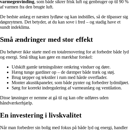
varmegenvinding
, som både sikrer frisk luft og genbruger op til 90 %
af varmen fra den brugte luft.
De bedste anlæg er næsten lydløse og kan indstilles, så de tilpasser sig
døgnrytmen. Det betyder, at du kan sove i fred – og stadig have et
sundt indeklima.
Små ændringer med stor effekt
Du behøver ikke starte med en totalrenovering for at forbedre både lyd
og energi. Små tiltag kan gøre en mærkbar forskel:
Udskift gamle tætningslister omkring vinduer og døre.
Hæng tunge gardiner op – de dæmper både træk og støj.
Brug tæpper og tekstiler i rum med hårde overflader.
Monter akustikpaneler, som både pynter og forbedrer lydmiljøet.
Sørg for korrekt indregulering af varmeanlæg og ventilation.
Disse løsninger er nemme at gå til og kan ofte udføres uden
håndværkerhjælp.
En investering i livskvalitet
Når man forbedrer sin bolig med fokus på både lyd og energi, handler