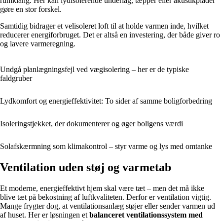
rumklang. Her kan lydisolerende underlag, tæpper eller akustikplader
gøre en stor forskel.
Samtidig bidrager et velisoleret loft til at holde varmen inde, hvilket
reducerer energiforbruget. Det er altså en investering, der både giver ro
og lavere varmeregning.
Undgå planlægningsfejl ved vægisolering – her er de typiske
faldgruber
Lydkomfort og energieffektivitet: To sider af samme boligforbedring
Isoleringstjekket, der dokumenterer og øger boligens værdi
Solafskærmning som klimakontrol – styr varme og lys med omtanke
Ventilation uden støj og varmetab
Et moderne, energieffektivt hjem skal være tæt – men det må ikke
blive tæt på bekostning af luftkvaliteten. Derfor er ventilation vigtig.
Mange frygter dog, at ventilationsanlæg støjer eller sender varmen ud
af huset. Her er løsningen et
balanceret ventilationssystem med