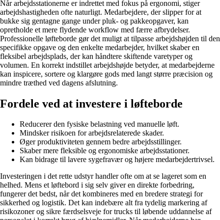
Når arbejdsstationerne er indrettet med fokus på ergonomi, stiger
arbejdshastigheden ofte naturligt. Medarbejdere, der slipper for at
bukke sig gentagne gange under pluk- og pakkeopgaver, kan
opretholde et mere flydende workflow med færre afbrydelser.
Professionelle løfteborde gør det muligt at tilpasse arbejdshøjden til den
specifikke opgave og den enkelte medarbejder, hvilket skaber en
fleksibel arbejdsplads, der kan håndtere skiftende varetyper og
volumen. En korrekt indstillet arbejdshøjde betyder, at medarbejderne
kan inspicere, sortere og klargøre gods med langt større præcision og
mindre træthed ved dagens afslutning.
Fordele ved at investere i løfteborde
Reducerer den fysiske belastning ved manuelle løft.
Mindsker risikoen for arbejdsrelaterede skader.
Øger produktiviteten gennem bedre arbejdsstillinger.
Skaber mere fleksible og ergonomiske arbejdsstationer.
Kan bidrage til lavere sygefravær og højere medarbejdertrivsel.
Investeringen i det rette udstyr handler ofte om at se lageret som en
helhed. Mens et løftebord i sig selv giver en direkte forbedring,
fungerer det bedst, når det kombineres med en bredere strategi for
sikkerhed og logistik. Det kan indebære alt fra tydelig markering af
risikozoner og sikre færdselsveje for trucks til løbende uddannelse af