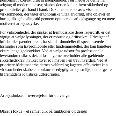
personalet i korrekt brug af hjælpemidler. Når medarbejderne har
adgang til moderne udstyr, skabes der en kultur, hvor sikkerhed og
produktivitet går hånd i hånd. Dokumenterede cases viser, at
virksomheder, der tager ergonomiske tiltag alvorligt, ofte oplever en
hurtig tilbagebetalingstid gennem optimerede arbejdsgange og en mere
motiveret arbejdsstyrke.
For virksomheder, der ønsker at fremtidssikre deres lagerdrift, er det
vigtigt at vælge løsninger, der er robuste og driftssikre. Udvalget af
løfteborde spænder bredt, fra standardmodeller til specialiserede
løsninger som lavprofilborde eller tandemmodeller, der kan håndtere
ekstra lange godsstykker. Ved at vælge udstyr fra professionelle
leverandører sikres det, at løsningerne overholder alle gældende
sikkerhedskrav, hvilket giver ro i maven i en travl hverdag. Ved at
prioritere både medarbejdernes velfærd og lagerets effektivitet kan
virksomheder skabe et konkurrencedygtigt arbejdsmiljø, der er gearet
til fremtidens logistiske udfordringer.
Arbejdsbukser – overvejelser før du vælger
Økser i fokus – et samlet blik på funktioner og design