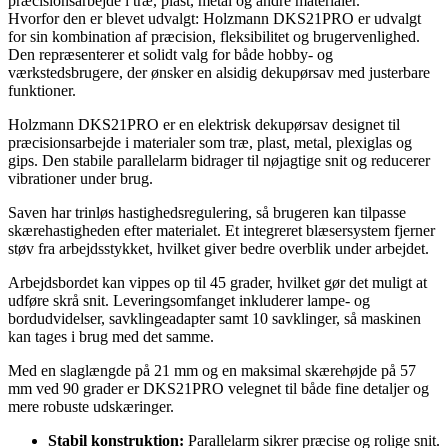
præcisionsarbejde i træ, plast, metal og andre materialer.
Hvorfor den er blevet udvalgt: Holzmann DKS21PRO er udvalgt
for sin kombination af præcision, fleksibilitet og brugervenlighed.
Den repræsenterer et solidt valg for både hobby- og
værkstedsbrugere, der ønsker en alsidig dekupørsav med justerbare
funktioner.
Holzmann DKS21PRO er en elektrisk dekupørsav designet til
præcisionsarbejde i materialer som træ, plast, metal, plexiglas og
gips. Den stabile parallelarm bidrager til nøjagtige snit og reducerer
vibrationer under brug.
Saven har trinløs hastighedsregulering, så brugeren kan tilpasse
skærehastigheden efter materialet. Et integreret blæsersystem fjerner
støv fra arbejdsstykket, hvilket giver bedre overblik under arbejdet.
Arbejdsbordet kan vippes op til 45 grader, hvilket gør det muligt at
udføre skrå snit. Leveringsomfanget inkluderer lampe- og
bordudvidelser, savklingeadapter samt 10 savklinger, så maskinen
kan tages i brug med det samme.
Med en slaglængde på 21 mm og en maksimal skærehøjde på 57
mm ved 90 grader er DKS21PRO velegnet til både fine detaljer og
mere robuste udskæringer.
Stabil konstruktion:
Parallelarm sikrer præcise og rolige snit.