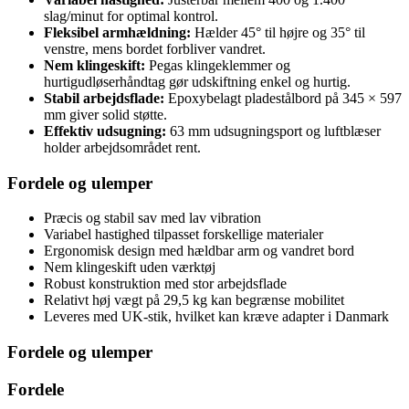
slag/minut for optimal kontrol.
Fleksibel armhældning:
Hælder 45° til højre og 35° til
venstre, mens bordet forbliver vandret.
Nem klingeskift:
Pegas klingeklemmer og
hurtigudløserhåndtag gør udskiftning enkel og hurtig.
Stabil arbejdsflade:
Epoxybelagt pladestålbord på 345 × 597
mm giver solid støtte.
Effektiv udsugning:
63 mm udsugningsport og luftblæser
holder arbejdsområdet rent.
Fordele og ulemper
Præcis og stabil sav med lav vibration
Variabel hastighed tilpasset forskellige materialer
Ergonomisk design med hældbar arm og vandret bord
Nem klingeskift uden værktøj
Robust konstruktion med stor arbejdsflade
Relativt høj vægt på 29,5 kg kan begrænse mobilitet
Leveres med UK-stik, hvilket kan kræve adapter i Danmark
Fordele og ulemper
Fordele