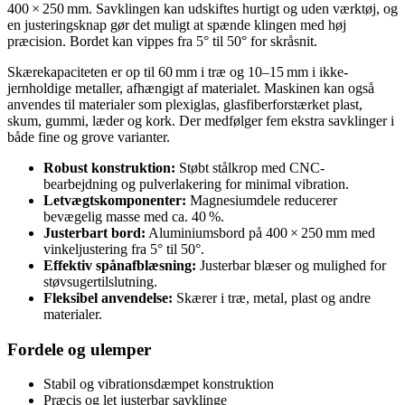
400 × 250 mm. Savklingen kan udskiftes hurtigt og uden værktøj, og
en justeringsknap gør det muligt at spænde klingen med høj
præcision. Bordet kan vippes fra 5° til 50° for skråsnit.
Skærekapaciteten er op til 60 mm i træ og 10–15 mm i ikke-
jernholdige metaller, afhængigt af materialet. Maskinen kan også
anvendes til materialer som plexiglas, glasfiberforstærket plast,
skum, gummi, læder og kork. Der medfølger fem ekstra savklinger i
både fine og grove varianter.
Robust konstruktion:
Støbt stålkrop med CNC-
bearbejdning og pulverlakering for minimal vibration.
Letvægtskomponenter:
Magnesiumdele reducerer
bevægelig masse med ca. 40 %.
Justerbart bord:
Aluminiumsbord på 400 × 250 mm med
vinkeljustering fra 5° til 50°.
Effektiv spånafblæsning:
Justerbar blæser og mulighed for
støvsugertilslutning.
Fleksibel anvendelse:
Skærer i træ, metal, plast og andre
materialer.
Fordele og ulemper
Stabil og vibrationsdæmpet konstruktion
Præcis og let justerbar savklinge