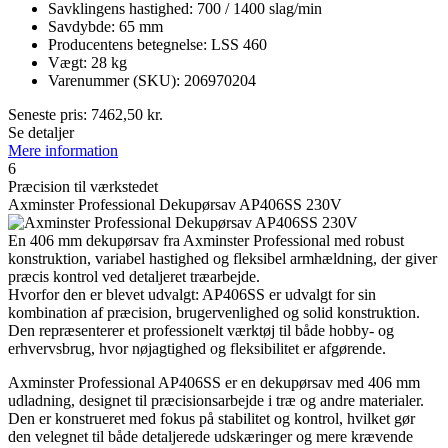
Savklingens hastighed: 700 / 1400 slag/min
Savdybde: 65 mm
Producentens betegnelse: LSS 460
Vægt: 28 kg
Varenummer (SKU): 206970204
Seneste pris:
7462,50
kr.
Se detaljer
Mere information
6
Præcision til værkstedet
Axminster Professional Dekupørsav AP406SS 230V
En 406 mm dekupørsav fra Axminster Professional med robust
konstruktion, variabel hastighed og fleksibel armhældning, der giver
præcis kontrol ved detaljeret træarbejde.
Hvorfor den er blevet udvalgt: AP406SS er udvalgt for sin
kombination af præcision, brugervenlighed og solid konstruktion.
Den repræsenterer et professionelt værktøj til både hobby- og
erhvervsbrug, hvor nøjagtighed og fleksibilitet er afgørende.
Axminster Professional AP406SS er en dekupørsav med 406 mm
udladning, designet til præcisionsarbejde i træ og andre materialer.
Den er konstrueret med fokus på stabilitet og kontrol, hvilket gør
den velegnet til både detaljerede udskæringer og mere krævende