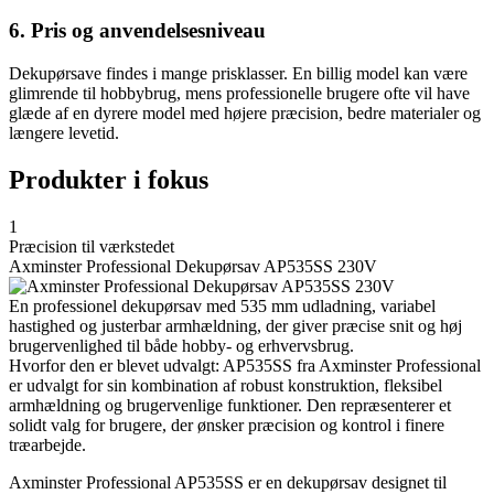
6. Pris og anvendelsesniveau
Dekupørsave findes i mange prisklasser. En billig model kan være
glimrende til hobbybrug, mens professionelle brugere ofte vil have
glæde af en dyrere model med højere præcision, bedre materialer og
længere levetid.
Produkter i fokus
1
Præcision til værkstedet
Axminster Professional Dekupørsav AP535SS 230V
En professionel dekupørsav med 535 mm udladning, variabel
hastighed og justerbar armhældning, der giver præcise snit og høj
brugervenlighed til både hobby- og erhvervsbrug.
Hvorfor den er blevet udvalgt: AP535SS fra Axminster Professional
er udvalgt for sin kombination af robust konstruktion, fleksibel
armhældning og brugervenlige funktioner. Den repræsenterer et
solidt valg for brugere, der ønsker præcision og kontrol i finere
træarbejde.
Axminster Professional AP535SS er en dekupørsav designet til