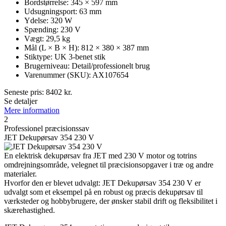
Bordstørrelse: 345 × 597 mm
Udsugningsport: 63 mm
Ydelse: 320 W
Spænding: 230 V
Vægt: 29,5 kg
Mål (L × B × H): 812 × 380 × 387 mm
Stiktype: UK 3-benet stik
Brugerniveau: Detail/professionelt brug
Varenummer (SKU): AX107654
Seneste pris:
8402
kr.
Se detaljer
Mere information
2
Professionel præcisionssav
JET Dekupørsav 354 230 V
En elektrisk dekupørsav fra JET med 230 V motor og totrins
omdrejningsområde, velegnet til præcisionsopgaver i træ og andre
materialer.
Hvorfor den er blevet udvalgt: JET Dekupørsav 354 230 V er
udvalgt som et eksempel på en robust og præcis dekupørsav til
værksteder og hobbybrugere, der ønsker stabil drift og fleksibilitet i
skærehastighed.