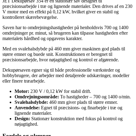
JET Dekupørsav 354 er en stationær sav designet til
præcisionsarbejde i træ og lignende materialer. Den drives af en 230
V motor med en effekt på 0,12 kW, hvilket giver en stabil og
kontrolleret skærebevægelse.
Saven har to omdrejningshastigheder på henholdsvis 700 og 1400
omdrejninger pr. minut, så brugeren kan tilpasse hastigheden efter
materialets hårdhed og opgavens karakter.
Med en svalehalsdybde på 460 mm giver maskinen god plads til
større emner og buede snit. Konstruktionen er beregnet til
præcisionsarbejde, hvor nøjagtighed og kontrol er afgørende.
Dekupørsaven egner sig til både professionelle værksteder og
hobbybrugere, der arbejder med detaljerede udskæringer, modeller
eller finere træarbejde.
Motor:
230 V / 0,12 kW for stabil drift.
Omdrejningsområde:
To hastigheder – 700 og 1400 o/min.
Svalehalsdybde:
460 mm giver plads til større emner.
Anvendelse:
Egnet til præcisions- og finarbejde i træ og
lignende materialer.
Design:
Stationær konstruktion med fokus på kontrol og
nøjagtighed.
Fordele og ulemper