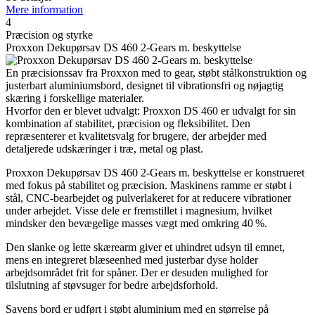
Mere information
4
Præcision og styrke
Proxxon Dekupørsav DS 460 2-Gears m. beskyttelse
En præcisionssav fra Proxxon med to gear, støbt stålkonstruktion og
justerbart aluminiumsbord, designet til vibrationsfri og nøjagtig
skæring i forskellige materialer.
Hvorfor den er blevet udvalgt: Proxxon DS 460 er udvalgt for sin
kombination af stabilitet, præcision og fleksibilitet. Den
repræsenterer et kvalitetsvalg for brugere, der arbejder med
detaljerede udskæringer i træ, metal og plast.
Proxxon Dekupørsav DS 460 2-Gears m. beskyttelse er konstrueret
med fokus på stabilitet og præcision. Maskinens ramme er støbt i
stål, CNC-bearbejdet og pulverlakeret for at reducere vibrationer
under arbejdet. Visse dele er fremstillet i magnesium, hvilket
mindsker den bevægelige masses vægt med omkring 40 %.
Den slanke og lette skærearm giver et uhindret udsyn til emnet,
mens en integreret blæseenhed med justerbar dyse holder
arbejdsområdet frit for spåner. Der er desuden mulighed for
tilslutning af støvsuger for bedre arbejdsforhold.
Savens bord er udført i støbt aluminium med en størrelse på