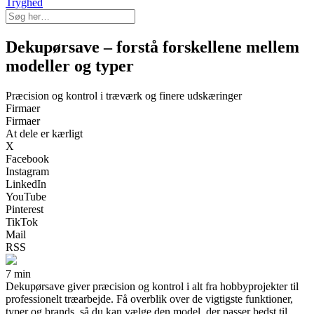
Tryghed
Dekupørsave – forstå forskellene mellem
modeller og typer
Præcision og kontrol i træværk og finere udskæringer
Firmaer
Firmaer
At dele er kærligt
X
Facebook
Instagram
LinkedIn
YouTube
Pinterest
TikTok
Mail
RSS
7 min
Dekupørsave giver præcision og kontrol i alt fra hobbyprojekter til
professionelt træarbejde. Få overblik over de vigtigste funktioner,
typer og brands, så du kan vælge den model, der passer bedst til