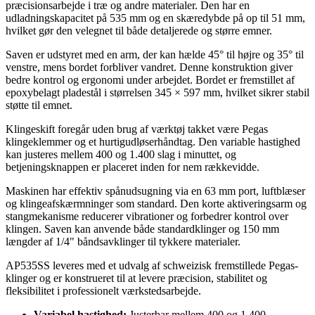
præcisionsarbejde i træ og andre materialer. Den har en
udladningskapacitet på 535 mm og en skæredybde på op til 51 mm,
hvilket gør den velegnet til både detaljerede og større emner.
Saven er udstyret med en arm, der kan hælde 45° til højre og 35° til
venstre, mens bordet forbliver vandret. Denne konstruktion giver
bedre kontrol og ergonomi under arbejdet. Bordet er fremstillet af
epoxybelagt pladestål i størrelsen 345 × 597 mm, hvilket sikrer stabil
støtte til emnet.
Klingeskift foregår uden brug af værktøj takket være Pegas
klingeklemmer og et hurtigudløserhåndtag. Den variable hastighed
kan justeres mellem 400 og 1.400 slag i minuttet, og
betjeningsknappen er placeret inden for nem rækkevidde.
Maskinen har effektiv spånudsugning via en 63 mm port, luftblæser
og klingeafskærmninger som standard. Den korte aktiveringsarm og
stangmekanisme reducerer vibrationer og forbedrer kontrol over
klingen. Saven kan anvende både standardklinger og 150 mm
længder af 1/4" båndsavklinger til tykkere materialer.
AP535SS leveres med et udvalg af schweizisk fremstillede Pegas-
klinger og er konstrueret til at levere præcision, stabilitet og
fleksibilitet i professionelt værkstedsarbejde.
Variabel hastighed:
Justerbar mellem 400 og 1.400