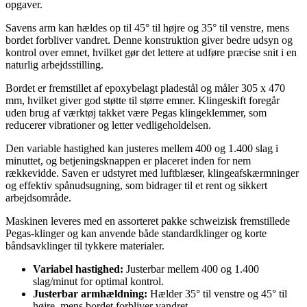
opgaver.
Savens arm kan hældes op til 45° til højre og 35° til venstre, mens
bordet forbliver vandret. Denne konstruktion giver bedre udsyn og
kontrol over emnet, hvilket gør det lettere at udføre præcise snit i en
naturlig arbejdsstilling.
Bordet er fremstillet af epoxybelagt pladestål og måler 305 x 470
mm, hvilket giver god støtte til større emner. Klingeskift foregår
uden brug af værktøj takket være Pegas klingeklemmer, som
reducerer vibrationer og letter vedligeholdelsen.
Den variable hastighed kan justeres mellem 400 og 1.400 slag i
minuttet, og betjeningsknappen er placeret inden for nem
rækkevidde. Saven er udstyret med luftblæser, klingeafskærmninger
og effektiv spånudsugning, som bidrager til et rent og sikkert
arbejdsområde.
Maskinen leveres med en assorteret pakke schweizisk fremstillede
Pegas-klinger og kan anvende både standardklinger og korte
båndsavklinger til tykkere materialer.
Variabel hastighed:
Justerbar mellem 400 og 1.400
slag/minut for optimal kontrol.
Justerbar armhældning:
Hælder 35° til venstre og 45° til
højre, mens bordet forbliver vandret.