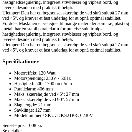
hastighedsregulering, integreret støvblæser og vipbart bord, og
leveres desuden med praktisk tilbehør.
Ulemper: Den har en begrænset skærehøjde ved skrå snit på 27 mm
ved 45°, og kræver et fast underlag for at opnå optimal stabilitet.
Fordele: Maskinen er velegnet til mange materialer som træ, plast og
metal, har en stabil parallelarm for præcise snit, trinløs
hastighedsregulering, integreret støvblæser og vipbart bord, og
leveres desuden med praktisk tilbehør.
Ulemper: Den har en begrænset skærehøjde ved skrå snit på 27 mm
ved 45°, og kræver et fast underlag for at opnå optimal stabilitet.
Specifikationer
Motoreffekt: 120 Watt
Motorspænding: 230V~ 50Hz
Hastighed: 500–1700 omd/min
Parallelarm: 406 mm
Maks. skærehøjde ved 45°: 27 mm
Maks. skærehøjde ved 90°: 57 mm
Slaglængde: 21 mm
Savklinge: 127 mm
Modelnummer / SKU: DKS21PRO-230V
Seneste pris:
1008
kr.
Se detaljer