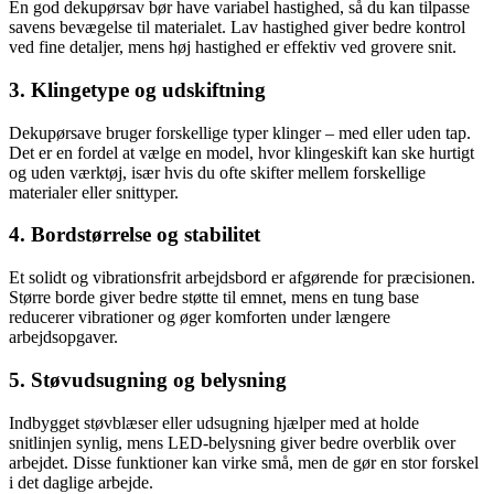
En god dekupørsav bør have variabel hastighed, så du kan tilpasse
savens bevægelse til materialet. Lav hastighed giver bedre kontrol
ved fine detaljer, mens høj hastighed er effektiv ved grovere snit.
3. Klingetype og udskiftning
Dekupørsave bruger forskellige typer klinger – med eller uden tap.
Det er en fordel at vælge en model, hvor klingeskift kan ske hurtigt
og uden værktøj, især hvis du ofte skifter mellem forskellige
materialer eller snittyper.
4. Bordstørrelse og stabilitet
Et solidt og vibrationsfrit arbejdsbord er afgørende for præcisionen.
Større borde giver bedre støtte til emnet, mens en tung base
reducerer vibrationer og øger komforten under længere
arbejdsopgaver.
5. Støvudsugning og belysning
Indbygget støvblæser eller udsugning hjælper med at holde
snitlinjen synlig, mens LED-belysning giver bedre overblik over
arbejdet. Disse funktioner kan virke små, men de gør en stor forskel
i det daglige arbejde.