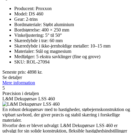
Producent: Proxxon
Model: DS 460
Gear: 2-trins
Bordmateriale: Støbt aluminium
Bordstørrelse: 400 × 250 mm
Vinkeljustering: 5° til 50°
Skæredybde i træ: 60 mm
Skæredybde i ikke-jernholdige metaller: 10–15 mm
Materialer: Stål og magnesium
Medfølger: 5 ekstra savklinger (fine og grove)
SKU: ROL-27094
Seneste pris:
4898
kr.
Se detaljer
Mere information
5
Præcision i detaljen
L&M Dekupørsav LSS 460
En robust dekupørsav med to hastigheder, støbejernskonstruktion og
vipbart savbord, der giver præcis og stabil skæring i forskellige
materialer.
Hvorfor den er blevet udvalgt: L&M Dekupørsav LSS 460 er
udvalgt for sin solide konstruktion, fleksible hastighedsindstillinger