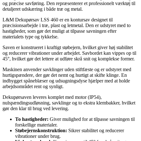
og præcise savføring. Den repræsenterer et professionelt værktøj til
detaljeret udskæring i både træ og metal.
L&M Dekupørsav LSS 460 er en kontursav designet til
præcisionsarbejde i træ, plast og letmetal. Den er udstyret med to
hastigheder, som gør det muligt at tilpasse savningen efter
materialets type og tykkelse.
Saven er konstrueret i kraftigt støbejern, hvilket giver høj stabilitet
og reducerer vibrationer under arbejdet. Savbordet kan vippes op til
45°, hvilket gør det lettere at udføre skrå snit og komplekse former.
Maskinen anvender savklinger uden stiftfæste og er udstyret med
hurtigspændere, der gør det nemt og hurtigt at skifte klinge. En
indbygget spåneblæser og udsugningsdyse hjælper med at holde
arbejdsområdet rent og synligt.
Dekupørsaven leveres komplet med motor (IP54),
nulspændingsudløsning, savklinge og to ekstra klembakker, hvilket
gør den klar til brug ved levering.
To hastigheder:
Giver mulighed for at tilpasse savningen til
forskellige materialer.
Støbejernskonstruktion:
Sikrer stabilitet og reducerer
vibrationer under brug.