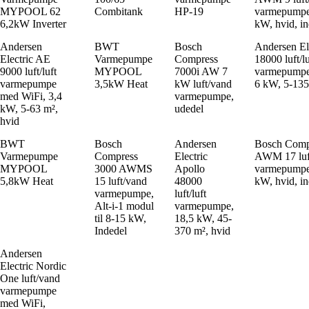
MYPOOL 62
Combitank
HP-19
varmepumpe t
6,2kW Inverter
kW, hvid, i
Andersen
BWT
Bosch
Andersen El
Electric AE
Varmepumpe
Compress
18000 luft/lu
9000 luft/luft
MYPOOL
7000i AW 7
varmepumpe
varmepumpe
3,5kW Heat
kW luft/vand
6 kW, 5-135
med WiFi, 3,4
varmepumpe,
kW, 5-63 m²,
udedel
hvid
BWT
Bosch
Andersen
Bosch Comp
Varmepumpe
Compress
Electric
AWM 17 luf
MYPOOL
3000 AWMS
Apollo
varmepumpe 
5,8kW Heat
15 luft/vand
48000
kW, hvid, i
varmepumpe,
luft/luft
Alt-i-1 modul
varmepumpe,
til 8-15 kW,
18,5 kW, 45-
Indedel
370 m², hvid
Andersen
Electric Nordic
One luft/vand
varmepumpe
med WiFi,