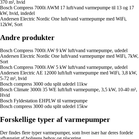
370 m², hvid
Bosch Compress 7000i AWM 17 luft/vand varmepumpe til 13 og 17
kW, hvid, indedel
Andersen Electric Nordic One luft/vand varmepumpe med WiFi,
12kW, Sort
Andre produkter
Bosch Compress 7000i AW 9 kW luft/vand varmepumpe, udedel
Andersen Electric Nordic One luft/vand varmepumpe med WiFi, 7kW,
Sort
Bosch Compress 7000i AW 5 kW luft/vand varmepumpe, udedel
Andersen Electric AE 12000 luft/luft varmepumpe med WiFi, 3,8 kW,
5-72 m², hvid
Bosch compress 3000 odu split udedel 11kw
Bosch Climate 3000i 35 WE luft/luft varmepumpe, 3,5 kW, 10-40 m²,
Hvid
Bosch Fyldestation EHPLW til varmepumpe
Bosch compress 3000 odu split udedel 15kw
Forskellige typer af varmepumper
Der findes flere typer varmepumper, som hver især har deres fordele
afhængigt af boligens behov og placering.