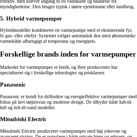
effektiv, men kræver adgang til en vandkilde og tilladelse fra
myndighederne. Den bruges typisk i større ejendomme eller landbrug.
5. Hybrid varmepumper
Hybridmodeller kombinerer en varmepumpe med et eksisterende fyr,
fx gas- eller oliefyr. Systemet vælger automatisk den mest økonomiske
varmekilde afhængigt af temperatur og energipris.
Forskellige brands inden for varmepumper
Markedet for varmepumper er bredt, og flere producenter har
specialiseret sig i forskellige teknologier og prisklasser.
Panasonic
Panasonic er kendt for driftssikre og energieffektive varmepumper med
fokus på lavt støjniveau og moderne design. De tilbyder både luft-til-
luft og luft-til-vand modeller.
Mitsubishi Electric
Mitsubishi Electric producerer varmepumper med høj ydeevne og
avanceret styring. De er populære i både private hjem og erhverv, og