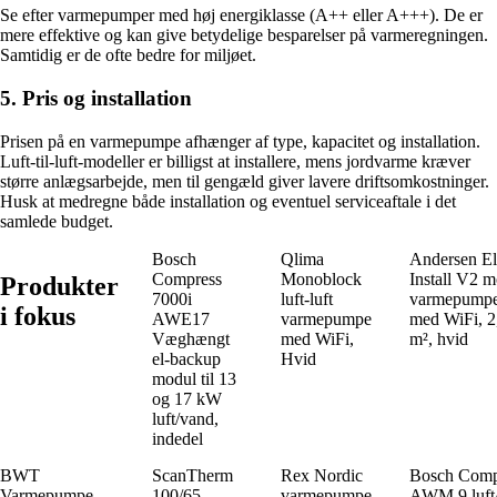
Se efter varmepumper med høj energiklasse (A++ eller A+++). De er
mere effektive og kan give betydelige besparelser på varmeregningen.
Samtidig er de ofte bedre for miljøet.
5. Pris og installation
Prisen på en varmepumpe afhænger af type, kapacitet og installation.
Luft-til-luft-modeller er billigst at installere, mens jordvarme kræver
større anlægsarbejde, men til gengæld giver lavere driftsomkostninger.
Husk at medregne både installation og eventuel serviceaftale i det
samlede budget.
Bosch
Qlima
Andersen El
Compress
Monoblock
Install V2 m
Produkter
7000i
luft-luft
varmepumpe/
i fokus
AWE17
varmepumpe
med WiFi, 2
Væghængt
med WiFi,
m², hvid
el-backup
Hvid
modul til 13
og 17 kW
luft/vand,
indedel
BWT
ScanTherm
Rex Nordic
Bosch Comp
Varmepumpe
100/65
varmepumpe
AWM 9 luft