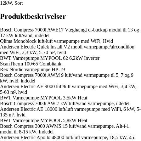
12kW, Sort
Produktbeskrivelser
Bosch Compress 7000i AWE17 Væghængt el-backup modul til 13 og
17 kW luft/vand, indedel
Qlima Monoblock luft-luft varmepumpe med WiFi, Hvid
Andersen Electric Quick Install V2 mobil varmepumpe/aircondition
med WiFi, 2,3 kW, 5-70 m², hvid
BWT Varmepumpe MYPOOL 62 6,2kW Inverter
ScanTherm 100/65 Combitank
Rex Nordic varmepumpe HP-19
Bosch Compress 7000i AWM 9 luft/vand varmepumpe til 5, 7 og 9
kW, hvid, indedel
Andersen Electric AE 9000 luft/luft varmepumpe med WiFi, 3,4 kW,
5-63 m², hvid
BWT Varmepumpe MYPOOL 3,5kW Heat
Bosch Compress 7000i AW 7 kW luft/vand varmepumpe, udedel
Andersen Electric AE 18000 luft/luft varmepumpe med WiFi, 6 kW, 5-
135 m², hvid
BWT Varmepumpe MYPOOL 5,8kW Heat
Bosch Compress 3000 AWMS 15 luft/vand varmepumpe, Alt-i-1
modul til 8-15 kW, Indedel
Andersen Electric Apollo 48000 luft/luft varmepumpe, 18,5 kW, 45-