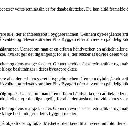
cepterer vores retningslinjer for databeskyttelse. Du kan altid framelde
pirere alle, der er interesseret i byggebranchen. Gennem dybdegående ar
 kvalitet og relevans stræber Plus Byggeri efter at være en pålidelig kil
ge målgrupper. Uanset om man er en erfaren håndværker, en arkitekt elle
åde, hvilket gør det tilgængeligt for alle, der ønsker at udvide deres vi
anchen og dens mange facetter. Gennem evidensbaserede artikler og analy
fe kloge beslutninger i deres byggeprojekter.
pirere alle, der er interesseret i byggebranchen. Gennem dybdegående ar
 kvalitet og relevans stræber Plus Byggeri efter at være en pålidelig kil
ge målgrupper. Uanset om man er en erfaren håndværker, en arkitekt elle
åde, hvilket gør det tilgængeligt for alle, der ønsker at udvide deres vi
anchen og dens mange facetter. Gennem evidensbaserede artikler og analy
fe kloge beslutninger i deres byggeprojekter.
 objektivitet og fakta. Mediet er dedikeret til at levere indhold, der er