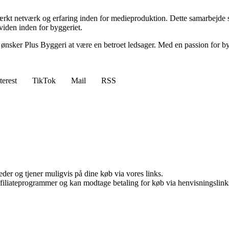
rkt netværk og erfaring inden for medieproduktion. Dette samarbejde sik
 viden inden for byggeriet.
ker Plus Byggeri at være en betroet ledsager. Med en passion for bygger
terest
TikTok
Mail
RSS
er og tjener muligvis på dine køb via vores links.
affiliateprogrammer og kan modtage betaling for køb via henvisningslinks