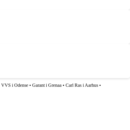
g VVS i Odense
•
Garant i Grenaa
•
Carl Ras i Aarhus
•