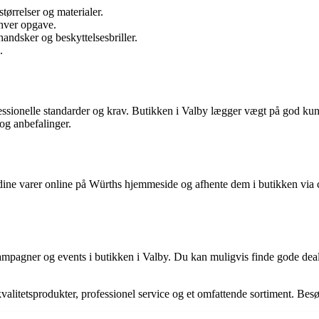
størrelser og materialer.
nhver opgave.
handsker og beskyttelsesbriller.
.
ofessionelle standarder og krav. Butikken i Valby lægger vægt på god kun
 og anbefalinger.
dine varer online på Würths hjemmeside og afhente dem i butikken via cl
pagner og events i butikken i Valby. Du kan muligvis finde gode deals 
kvalitetsprodukter, professionel service og et omfattende sortiment. Besøg