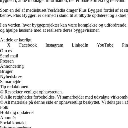
tryghed i, at de modtager information, der er både korrekt og relevant.
Som en del af mediehuset YesMedia drager Plus Byggeri fordel af et stæ
behov. Plus Byggeri er dermed i stand til at tilbyde opdateret og aktuel
I en verden, hvor byggeprojekter kan være komplekse og udfordrende, øns
og hjælpe læserne med at realisere deres byggevisioner.
At dele er kærligt
X
Facebook
Instagram
LinkedIn
YouTube
Pin
Om os
Send mail
Pressen
Annoncering
Bruger
Nyhedsbrev
Samarbejde
Tip redaktionen
© Respekter venligst ophavsretten.
© Alle rettigheder forbeholdes. Vi samarbejder med udvalgte virksomhed
© Alt materiale på denne side er ophavsretligt beskyttet. Vi deltager i 
Folk
Hold dig opdateret
Abonnér
Social kontakt
Informationsbrev