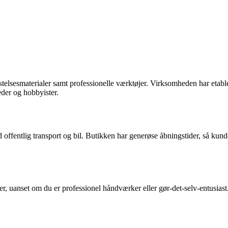
elsesmaterialer samt professionelle værktøjer. Virksomheden har etabler
eder og hobbyister.
d offentlig transport og bil. Butikken har generøse åbningstider, så kun
r, uanset om du er professionel håndværker eller gør-det-selv-entusiast. 