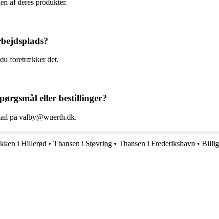
en af deres produkter.
arbejdsplads?
 du foretrækker det.
rgsmål eller bestillinger?
-mail på valby@wuerth.dk.
ken i Hillerød
•
Thansen i Støvring
•
Thansen i Frederikshavn
•
Billi