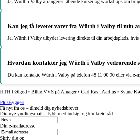
Ja, Würth i Valby arrangerer løbende kurser og workshops om brug
Kan jeg få leveret varer fra Würth i Valby til min 
Ja, Würth i Valby tilbyder levering direkte til din arbejdsplads, hvis
Hvordan kontakter jeg Würth i Valby vedrørende spø
Du kan kontakte Würth i Valby på telefon 48 11 90 90 eller via e
HTH i Ølgod
•
Billig VVS på Amager
•
Carl Ras i Aarhus
•
Svane Køk
PlusByggeri
Få nyt fra os – tilmeld dig nyhedsbrevet
Din nye yndlingsmail – fyldt med indsigt og konkrete råd.
Din e-mailadresse
Skriv dig op