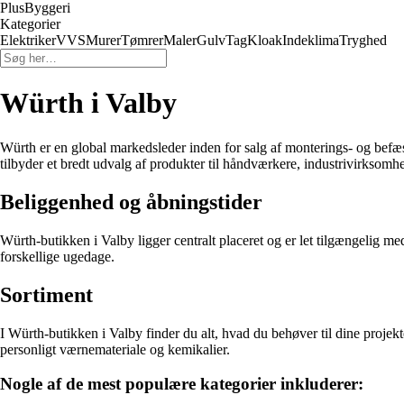
PlusByggeri
Kategorier
Elektriker
VVS
Murer
Tømrer
Maler
Gulv
Tag
Kloak
Indeklima
Tryghed
Würth i Valby
Würth er en global markedsleder inden for salg af monterings- og befæst
tilbyder et bredt udvalg af produkter til håndværkere, industrivirksomh
Beliggenhed og åbningstider
Würth-butikken i Valby ligger centralt placeret og er let tilgængelig me
forskellige ugedage.
Sortiment
I Würth-butikken i Valby finder du alt, hvad du behøver til dine projekte
personligt værnemateriale og kemikalier.
Nogle af de mest populære kategorier inkluderer: