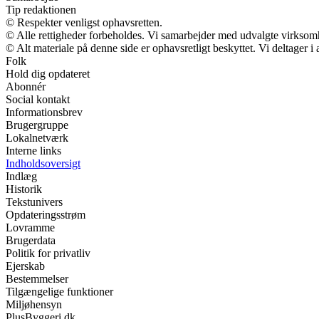
Tip redaktionen
© Respekter venligst ophavsretten.
© Alle rettigheder forbeholdes. Vi samarbejder med udvalgte virksomh
© Alt materiale på denne side er ophavsretligt beskyttet. Vi deltager 
Folk
Hold dig opdateret
Abonnér
Social kontakt
Informationsbrev
Brugergruppe
Lokalnetværk
Interne links
Indholdsoversigt
Indlæg
Historik
Tekstunivers
Opdateringsstrøm
Lovramme
Brugerdata
Politik for privatliv
Ejerskab
Bestemmelser
Tilgængelige funktioner
Miljøhensyn
PlusByggeri.dk