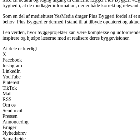
tryghed i, at de modtager information, der er både korrekt og relevant.
Som en del af mediehuset YesMedia drager Plus Byggeri fordel af et st
behov. Plus Byggeri er dermed i stand til at tilbyde opdateret og aktue
I en verden, hvor byggeprojekter kan være komplekse og udfordrende, ø
inspirere og hjælpe læserne med at realisere deres byggevisioner.
At dele er kærligt
X
Facebook
Instagram
LinkedIn
YouTube
Pinterest
TikTok
Mail
RSS
Om os
Send mail
Pressen
Annoncering
Bruger
Nyhedsbrev
Samarbejde