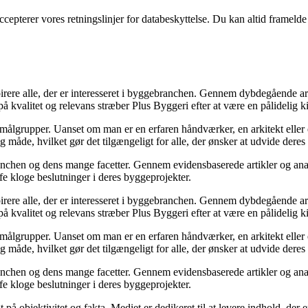
ccepterer vores retningslinjer for databeskyttelse. Du kan altid frameld
spirere alle, der er interesseret i byggebranchen. Gennem dybdegående a
å kvalitet og relevans stræber Plus Byggeri efter at være en pålidelig ki
ige målgrupper. Uanset om man er en erfaren håndværker, en arkitekt ell
ig måde, hvilket gør det tilgængeligt for alle, der ønsker at udvide dere
ranchen og dens mange facetter. Gennem evidensbaserede artikler og ana
æffe kloge beslutninger i deres byggeprojekter.
spirere alle, der er interesseret i byggebranchen. Gennem dybdegående a
å kvalitet og relevans stræber Plus Byggeri efter at være en pålidelig ki
ige målgrupper. Uanset om man er en erfaren håndværker, en arkitekt ell
ig måde, hvilket gør det tilgængeligt for alle, der ønsker at udvide dere
ranchen og dens mange facetter. Gennem evidensbaserede artikler og ana
æffe kloge beslutninger i deres byggeprojekter.
å objektivitet og fakta. Mediet er dedikeret til at levere indhold, der e