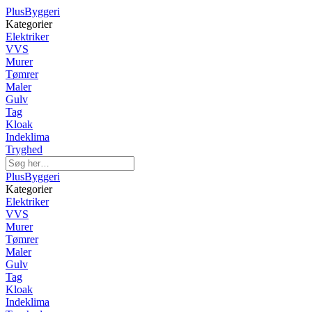
PlusByggeri
Kategorier
Elektriker
VVS
Murer
Tømrer
Maler
Gulv
Tag
Kloak
Indeklima
Tryghed
PlusByggeri
Kategorier
Elektriker
VVS
Murer
Tømrer
Maler
Gulv
Tag
Kloak
Indeklima