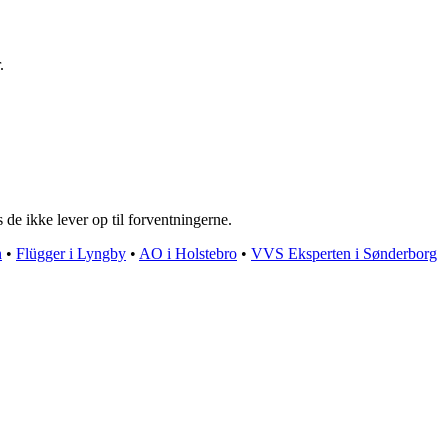
.
 de ikke lever op til forventningerne.
n
•
Flügger i Lyngby
•
AO i Holstebro
•
VVS Eksperten i Sønderborg