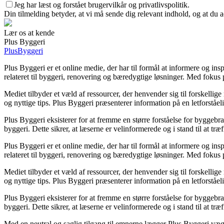
Jeg har læst og forstået brugervilkår og privatlivspolitik.
Din tilmelding betyder, at vi må sende dig relevant indhold, og at du a
Lær os at kende
Plus Byggeri
PlusByggeri
Plus Byggeri er et online medie, der har til formål at informere og in
relateret til byggeri, renovering og bæredygtige løsninger. Med fokus p
Mediet tilbyder et væld af ressourcer, der henvender sig til forskell
og nyttige tips. Plus Byggeri præsenterer information på en letforståel
Plus Byggeri eksisterer for at fremme en større forståelse for byggeb
byggeri. Dette sikrer, at læserne er velinformerede og i stand til at tr
Plus Byggeri er et online medie, der har til formål at informere og in
relateret til byggeri, renovering og bæredygtige løsninger. Med fokus p
Mediet tilbyder et væld af ressourcer, der henvender sig til forskell
og nyttige tips. Plus Byggeri præsenterer information på en letforståel
Plus Byggeri eksisterer for at fremme en større forståelse for byggeb
byggeri. Dette sikrer, at læserne er velinformerede og i stand til at tr
Med en neutral og saglig tilgang til emnerne lægger Plus Byggeri vægt p