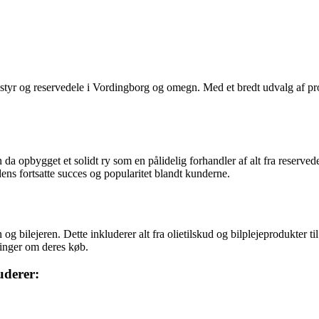
dstyr og reservedele i Vordingborg og omegn. Med et bredt udvalg af pro
n da opbygget et solidt ry som en pålidelig forhandler af alt fra reser
dens fortsatte succes og popularitet blandt kunderne.
 og bilejeren. Dette inkluderer alt fra olietilskud og bilplejeprodukter 
ninger om deres køb.
uderer: