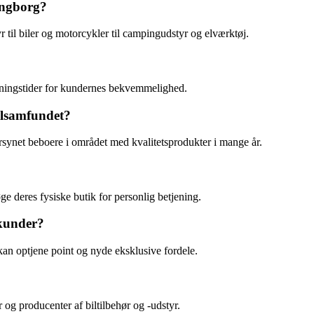
ingborg?
til biler og motorcykler til campingudstyr og elværktøj.
bningstider for kundernes bekvemmelighed.
kalsamfundet?
orsynet beboere i området med kvalitetsprodukter i mange år.
e deres fysiske butik for personlig betjening.
 kunder?
kan optjene point og nyde eksklusive fordele.
og producenter af biltilbehør og -udstyr.