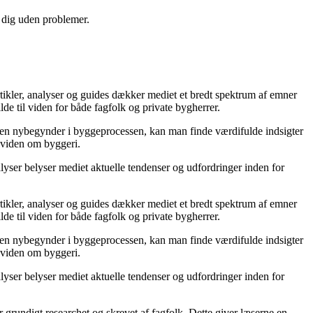
e dig uden problemer.
rtikler, analyser og guides dækker mediet et bredt spektrum af emner
lde til viden for både fagfolk og private bygherrer.
er en nybegynder i byggeprocessen, kan man finde værdifulde indsigter
s viden om byggeri.
lyser belyser mediet aktuelle tendenser og udfordringer inden for
rtikler, analyser og guides dækker mediet et bredt spektrum af emner
lde til viden for både fagfolk og private bygherrer.
er en nybegynder i byggeprocessen, kan man finde værdifulde indsigter
s viden om byggeri.
lyser belyser mediet aktuelle tendenser og udfordringer inden for
r grundigt researchet og skrevet af fagfolk. Dette giver læserne en