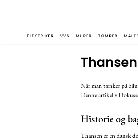
ELEKTRIKER
VVS
MURER
TØMRER
MALE
Thansen 
Når man tænker på bilud
Denne artikel vil fokus
Historie og b
Thansen er en dansk deta