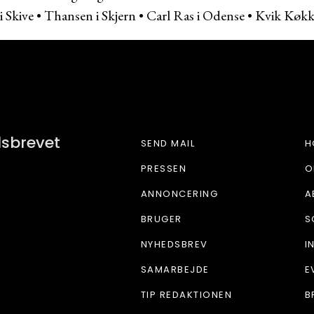
i Skive
•
Thansen i Skjern
•
Carl Ras i Odense
•
Kvik Køkk
PLUSBYGGERI
dsbrevet
SEND MAIL
H
PRESSEN
O
ANNONCERING
A
BRUGER
S
NYHEDSBREV
I
SAMARBEJDE
E
TIP REDAKTIONEN
B