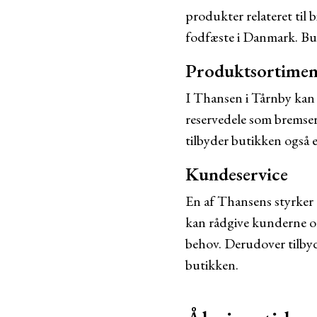
produkter relateret til
fodfæste i Danmark. Buti
Produktsortimen
I Thansen i Tårnby kan m
reservedele som bremser,
tilbyder butikken også e
Kundeservice
En af Thansens styrker 
kan rådgive kunderne om
behov. Derudover tilbyd
butikken.