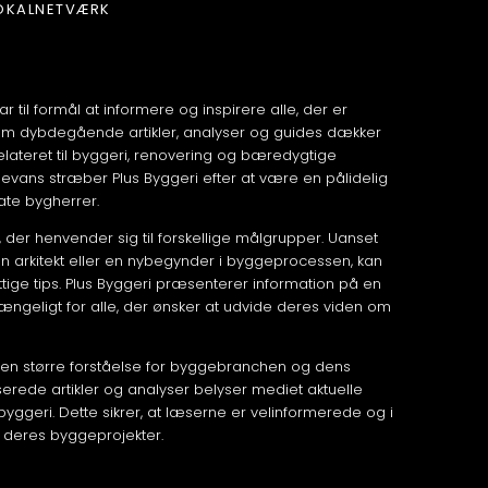
OKALNETVÆRK
r til formål at informere og inspirere alle, der er
em dybdegående artikler, analyser og guides dækker
lateret til byggeri, renovering og bæredygtige
elevans stræber Plus Byggeri efter at være en pålidelig
vate bygherrer.
, der henvender sig til forskellige målgrupper. Uanset
 arkitekt eller en nybegynder i byggeprocessen, kan
tige tips. Plus Byggeri præsenterer information på en
lgængeligt for alle, der ønsker at udvide deres viden om
e en større forståelse for byggebranchen og dens
ede artikler og analyser belyser mediet aktuelle
yggeri. Dette sikrer, at læserne er velinformerede og i
 i deres byggeprojekter.