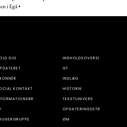
en i Egå
•
OLD DIG
INDHOLDSOVERSI
PDATERET
GT
BONNÉR
INDLÆG
OCIAL KONTAKT
HISTORIK
NFORMATIONSBR
TEKSTUNIVERS
V
OPDATERINGSSTR
RUGERGRUPPE
ØM