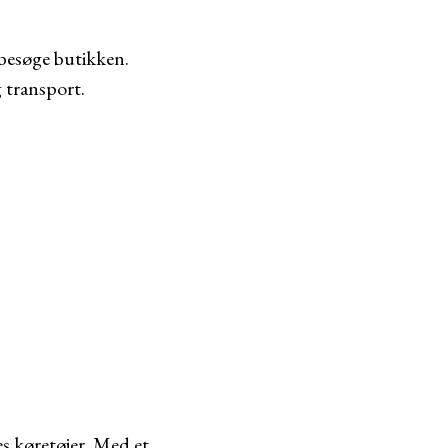
besøge butikken.
g transport.
es køretøjer. Med et