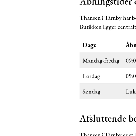
Åbningstider 
Thansen i Tårnby har b
Butikken ligger centralt 
Dage
Åbn
Mandag-fredag
09:0
Lørdag
09:0
Søndag
Luk
Afsluttende 
Thansen i Tårnby er et i