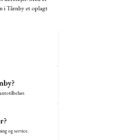
n i Tårnby et oplagt
rnby?
autotilbehør.
r?
ing og service.