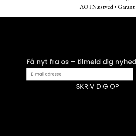
AO i Næstved
•
Garant 
Få nyt fra os – tilmeld dig nyhe
SKRIV DIG OP