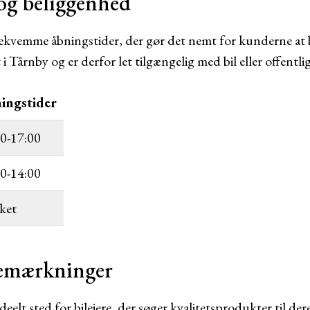
og beliggenhed
ekvemme åbningstider, der gør det nemt for kunderne at 
i Tårnby og er derfor let tilgængelig med bil eller offentli
ingstider
0-17:00
0-14:00
ket
bemærkninger
deelt sted for bilejere, der søger kvalitetsprodukter til der