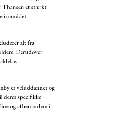
ar Thansen et stærkt
e i området.
luderer alt fra
holdere. Derudover
oldelse.
årnby er veluddannet og
 deres specifikke
line og afhente dem i