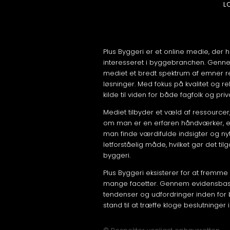
L
Plus Byggeri er et online medie, der ha
interesseret i byggebranchen. Genn
mediet et bredt spektrum af emner re
løsninger. Med fokus på kvalitet og r
kilde til viden for både fagfolk og pri
Mediet tilbyder et væld af ressourcer
om man er en erfaren håndværker, en
man finde værdifulde indsigter og nyt
letforståelig måde, hvilket gør det ti
byggeri.
Plus Byggeri eksisterer for at fremm
mange facetter. Gennem evidensbaser
tendenser og udfordringer inden for b
stand til at træffe kloge beslutninger