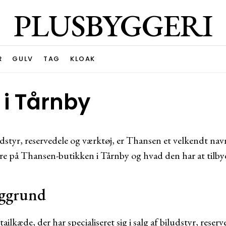
PLUSBYGGERI
R
GULV
TAG
KLOAK
i Tårnby
styr, reservedele og værktøj, er Thansen et velkendt navn
ere på Thansen-butikken i Tårnby og hvad den har at tilby
aggrund
ilkæde, der har specialiseret sig i salg af biludstyr, reser