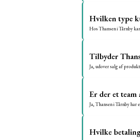
Hvilken type k
Hos Thansen i Tårnby kan 
Tilbyder Thans
Ja, udover salg af produk
Er der et team
Ja, Thansen i Tårnby har e
Hvilke betalin