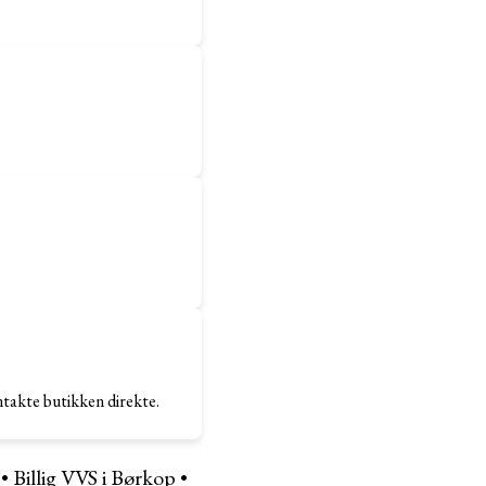
ntakte butikken direkte.
•
Billig VVS i Børkop
•