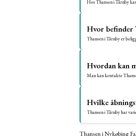
Hos Thansen i Tårnby kan 
Hvor befinder 
Thansen i Tårnby er beli
Hvordan kan m
Man kan kontakte Thansen 
Hvilke åbnings
Thansen i Tårnby har vari
Thansen i Nykøbing Fal