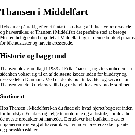
Thansen i Middelfart
Hvis du er på udkig efter et fantastisk udvalg af biludstyr, reservedele
og haveartikler, er Thansen i Middelfart det perfekte sted at besøge.
Med en beliggenhed i hjertet af Middelfart by, er denne butik et paradis
for bilentusiaster og haveinteresserede.
Historie og baggrund
Thansen blev grundlagt i 1989 af Erik Thansen, og virksomheden har
sidenhen vokset sig til en af de største kæder inden for biludstyr og
reservedele i Danmark. Med en dedikation til kvalitet og service har
Thansen vundet kundernes tillid og er kendt for deres brede sortiment.
Sortiment
Hos Thansen i Middelfart kan du finde alt, hvad hjertet begærer inden
for biludstyr. Fra dæk og fælge til motorolie og autostole, har de altid
de nyeste produkter på markedet. Derudover har butikken også et
imponerende udvalg af haveartikler, herunder haveredskaber, planter
og græsslåmaskiner.