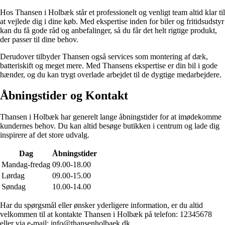
Hos Thansen i Holbæk står et professionelt og venligt team altid klar til
at vejlede dig i dine køb. Med ekspertise inden for biler og fritidsudstyr
kan du få gode råd og anbefalinger, så du får det helt rigtige produkt,
der passer til dine behov.
Derudover tilbyder Thansen også services som montering af dæk,
batteriskift og meget mere. Med Thansens ekspertise er din bil i gode
hænder, og du kan trygt overlade arbejdet til de dygtige medarbejdere.
Åbningstider og Kontakt
Thansen i Holbæk har generelt lange åbningstider for at imødekomme
kundernes behov. Du kan altid besøge butikken i centrum og lade dig
inspirere af det store udvalg.
Dag
Åbningstider
Mandag-fredag
09.00-18.00
Lørdag
09.00-15.00
Søndag
10.00-14.00
Har du spørgsmål eller ønsker yderligere information, er du altid
velkommen til at kontakte Thansen i Holbæk på telefon: 12345678
eller via e-mail: info@thansenholbaek.dk