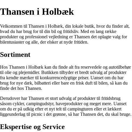
Thansen i Holbæk
Velkommen til Thansen i Holbæk, din lokale butik, hvor du finder alt,
hvad du har brug for til din bil og fritidsliv. Med en lang række
produkter og professionel vejledning er Thansen det oplagte valg for
bilentusiaster og alle, der elsker at nyde fritiden.
Sortiment
Hos Thansen i Holbæk kan du finde alt fra reservedele og autotilbehør
til olie og plejemidler. Butikken tilbyder et bredt udvalg af produkter
fra kendte mærker til konkurrencedygtige priser. Uanset om du har
brug for nye dæk, bilbatteri eller bare en frisk duft til bilen, så kan du
finde det hos Thansen.
Derudover har Thansen et stort udvalg af produkter til fritidsbrug
såsom cykler, campingudstyr, haveprodukter og meget mere. Uanset
om du er på udkig efter et nyt telt til campingturen eller et lækkert
liggeunderlag til picnic i det grønne, så har Thansen det, du skal bruge.
Ekspertise og Service