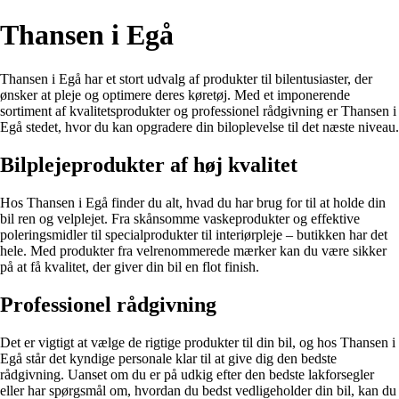
Thansen i Egå
Thansen i Egå har et stort udvalg af produkter til bilentusiaster, der
ønsker at pleje og optimere deres køretøj. Med et imponerende
sortiment af kvalitetsprodukter og professionel rådgivning er Thansen i
Egå stedet, hvor du kan opgradere din biloplevelse til det næste niveau.
Bilplejeprodukter af høj kvalitet
Hos Thansen i Egå finder du alt, hvad du har brug for til at holde din
bil ren og velplejet. Fra skånsomme vaskeprodukter og effektive
poleringsmidler til specialprodukter til interiørpleje – butikken har det
hele. Med produkter fra velrenommerede mærker kan du være sikker
på at få kvalitet, der giver din bil en flot finish.
Professionel rådgivning
Det er vigtigt at vælge de rigtige produkter til din bil, og hos Thansen i
Egå står det kyndige personale klar til at give dig den bedste
rådgivning. Uanset om du er på udkig efter den bedste lakforsegler
eller har spørgsmål om, hvordan du bedst vedligeholder din bil, kan du