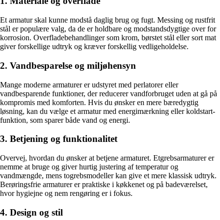
1. Materiale og overflade
Et armatur skal kunne modstå daglig brug og fugt. Messing og rustfrit
stål er populære valg, da de er holdbare og modstandsdygtige over for
korrosion. Overfladebehandlinger som krom, børstet stål eller sort mat
giver forskellige udtryk og kræver forskellig vedligeholdelse.
2. Vandbesparelse og miljøhensyn
Mange moderne armaturer er udstyret med perlatorer eller
vandbesparende funktioner, der reducerer vandforbruget uden at gå på
kompromis med komforten. Hvis du ønsker en mere bæredygtig
løsning, kan du vælge et armatur med energimærkning eller koldstart-
funktion, som sparer både vand og energi.
3. Betjening og funktionalitet
Overvej, hvordan du ønsker at betjene armaturet. Etgrebsarmaturer er
nemme at bruge og giver hurtig justering af temperatur og
vandmængde, mens togrebsmodeller kan give et mere klassisk udtryk.
Berøringsfrie armaturer er praktiske i køkkenet og på badeværelset,
hvor hygiejne og nem rengøring er i fokus.
4. Design og stil