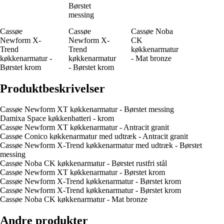
Børstet
messing
Cassøe
Cassøe
Cassøe Noba
Newform X-
Newform X-
CK
Trend
Trend
køkkenarmatur
køkkenarmatur -
køkkenarmatur
- Mat bronze
Børstet krom
- Børstet krom
Produktbeskrivelser
Cassøe Newform XT køkkenarmatur - Børstet messing
Damixa Space køkkenbatteri - krom
Cassøe Newform XT køkkenarmatur - Antracit granit
Cassøe Conico køkkenarmatur med udtræk - Antracit granit
Cassøe Newform X-Trend køkkenarmatur med udtræk - Børstet
messing
Cassøe Noba CK køkkenarmatur - Børstet rustfri stål
Cassøe Newform XT køkkenarmatur - Børstet krom
Cassøe Newform X-Trend køkkenarmatur - Børstet krom
Cassøe Newform X-Trend køkkenarmatur - Børstet krom
Cassøe Noba CK køkkenarmatur - Mat bronze
Andre produkter