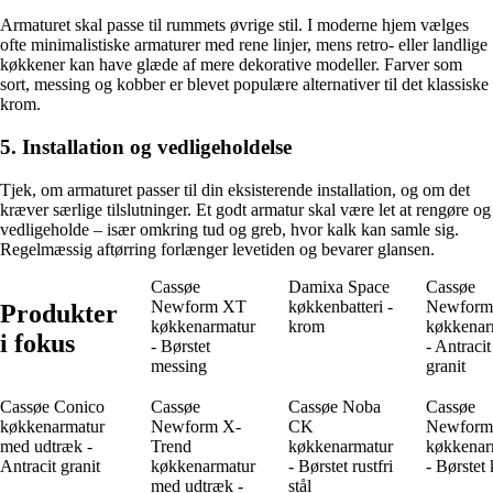
Armaturet skal passe til rummets øvrige stil. I moderne hjem vælges
ofte minimalistiske armaturer med rene linjer, mens retro- eller landlige
køkkener kan have glæde af mere dekorative modeller. Farver som
sort, messing og kobber er blevet populære alternativer til det klassiske
krom.
5. Installation og vedligeholdelse
Tjek, om armaturet passer til din eksisterende installation, og om det
kræver særlige tilslutninger. Et godt armatur skal være let at rengøre og
vedligeholde – især omkring tud og greb, hvor kalk kan samle sig.
Regelmæssig aftørring forlænger levetiden og bevarer glansen.
Cassøe
Damixa Space
Cassøe
Newform XT
køkkenbatteri -
Newform
Produkter
køkkenarmatur
krom
køkkenar
i fokus
- Børstet
- Antracit
messing
granit
Cassøe Conico
Cassøe
Cassøe Noba
Cassøe
køkkenarmatur
Newform X-
CK
Newform
med udtræk -
Trend
køkkenarmatur
køkkenar
Antracit granit
køkkenarmatur
- Børstet rustfri
- Børstet
med udtræk -
stål