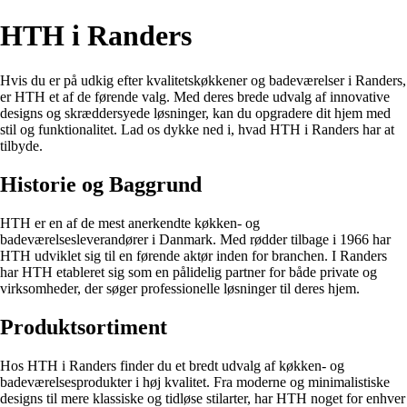
HTH i Randers
Hvis du er på udkig efter kvalitetskøkkener og badeværelser i Randers,
er HTH et af de førende valg. Med deres brede udvalg af innovative
designs og skræddersyede løsninger, kan du opgradere dit hjem med
stil og funktionalitet. Lad os dykke ned i, hvad HTH i Randers har at
tilbyde.
Historie og Baggrund
HTH er en af de mest anerkendte køkken- og
badeværelsesleverandører i Danmark. Med rødder tilbage i 1966 har
HTH udviklet sig til en førende aktør inden for branchen. I Randers
har HTH etableret sig som en pålidelig partner for både private og
virksomheder, der søger professionelle løsninger til deres hjem.
Produktsortiment
Hos HTH i Randers finder du et bredt udvalg af køkken- og
badeværelsesprodukter i høj kvalitet. Fra moderne og minimalistiske
designs til mere klassiske og tidløse stilarter, har HTH noget for enhver