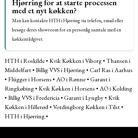
Hjørring for at starte processen
med et nyt køkken?
Man kan kontakte HTH i Hjørring via telefon, email eller
besøge deres showroom for en personlig samtale med en
køkkenrådgiver.
HTH i Roskilde
•
Kvik Køkken i Viborg
•
Thansen i
Middelfart
•
Billig VVS i Hjørring
•
Carl Ras i Aarhus
•
Flügger i Horsens
•
AO i Rønne
•
Garant i
Ringkøbing
•
Kvik Køkken i Horsens
•
AO i Kolding
•
Billig VVS i Fredericia
•
Garant i Lyngby
•
Kvik
Køkken i Hillerød
•
Vordingborg Køkken i Tilst
•
HTH i Hjørring
•