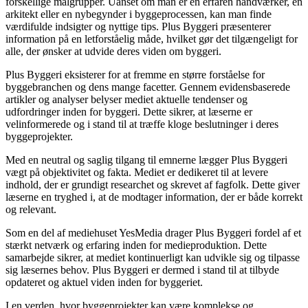
forskellige målgrupper. Uanset om man er en erfaren håndværker, en
arkitekt eller en nybegynder i byggeprocessen, kan man finde
værdifulde indsigter og nyttige tips. Plus Byggeri præsenterer
information på en letforståelig måde, hvilket gør det tilgængeligt for
alle, der ønsker at udvide deres viden om byggeri.
Plus Byggeri eksisterer for at fremme en større forståelse for
byggebranchen og dens mange facetter. Gennem evidensbaserede
artikler og analyser belyser mediet aktuelle tendenser og
udfordringer inden for byggeri. Dette sikrer, at læserne er
velinformerede og i stand til at træffe kloge beslutninger i deres
byggeprojekter.
Med en neutral og saglig tilgang til emnerne lægger Plus Byggeri
vægt på objektivitet og fakta. Mediet er dedikeret til at levere
indhold, der er grundigt researchet og skrevet af fagfolk. Dette giver
læserne en tryghed i, at de modtager information, der er både korrekt
og relevant.
Som en del af mediehuset YesMedia drager Plus Byggeri fordel af et
stærkt netværk og erfaring inden for medieproduktion. Dette
samarbejde sikrer, at mediet kontinuerligt kan udvikle sig og tilpasse
sig læsernes behov. Plus Byggeri er dermed i stand til at tilbyde
opdateret og aktuel viden inden for byggeriet.
I en verden, hvor byggeprojekter kan være komplekse og