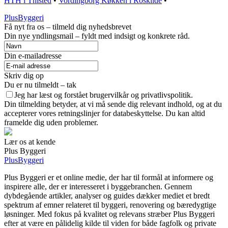
HTH i Thisted
•
Vordingborg Køkken i Roskilde
•
PlusByggeri
Få nyt fra os – tilmeld dig nyhedsbrevet
Din nye yndlingsmail – fyldt med indsigt og konkrete råd.
Din e-mailadresse
Skriv dig op
Du er nu tilmeldt – tak
Jeg har læst og forstået brugervilkår og privatlivspolitik.
Din tilmelding betyder, at vi må sende dig relevant indhold, og at du
accepterer vores retningslinjer for databeskyttelse. Du kan altid
framelde dig uden problemer.
Lær os at kende
Plus Byggeri
PlusByggeri
Plus Byggeri er et online medie, der har til formål at informere og
inspirere alle, der er interesseret i byggebranchen. Gennem
dybdegående artikler, analyser og guides dækker mediet et bredt
spektrum af emner relateret til byggeri, renovering og bæredygtige
løsninger. Med fokus på kvalitet og relevans stræber Plus Byggeri
efter at være en pålidelig kilde til viden for både fagfolk og private