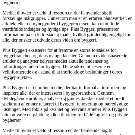
bygherrer.
Mediet tilbyder et væld af ressourcer, der henvender sig til
forskellige målgrupper. Uanset om man er en erfaren håndværker, en
arkitekt eller en nybegynder i byggeprocessen, kan man finde
værdifulde indsigter og nyttige tips. Plus Byggeri præsenterer
information på en letforståelig måde, hvilket gør det tilgængeligt for
alle, der ønsker at udvide deres viden om byggeri.
Plus Byggeri eksisterer for at fremme en større forståelse for
byggebranchen og dens mange facetter. Gennem evidensbaserede
artikler og analyser belyser mediet aktuelle tendenser og
udfordringer inden for byggeri. Dette sikrer, at læserne er
velinformerede og i stand til at træffe kloge beslutninger i deres
byggeprojekter.
Plus Byggeri er et online medie, der har til formål at informere og
inspirere alle, der er interesseret i byggebranchen. Gennem
dybdegående artikler, analyser og guides dækker mediet et bredt
spektrum af emner relateret til byggeri, renovering og bæredygtige
løsninger. Med fokus på kvalitet og relevans stræber Plus Byggeri
efter at være en pålidelig kilde til viden for både fagfolk og private
bygherrer.
Mediet tilbyder et væld af ressourcer, der henvender sig til