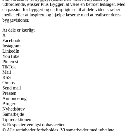
udfordrende, ønsker Plus Byggeri at være en betroet ledsager. Med
en passion for byggeri og en forpligtelse til at dele viden stræber
mediet efter at inspirere og hjælpe læserne med at realisere deres
byggevisioner.
At dele er kærligt
X
Facebook
Instagram
LinkedIn
YouTube
Pinterest
TikTok
Mail
RSS
Om os
Send mail
Pressen
Annoncering
Bruger
Nyhedsbrev
Samarbejde
Tip redaktionen
© Respekter venligst ophavsretten.
© Alle rettigheder forbeholdes. Vi samarbejder med udvalgte