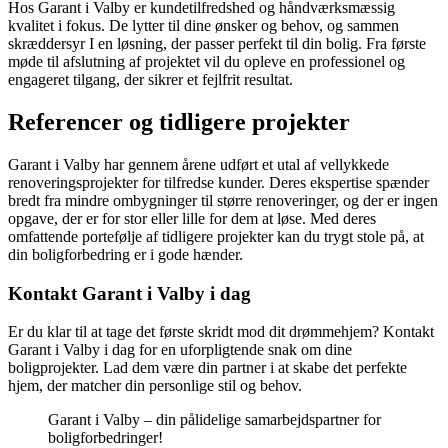
Hos Garant i Valby er kundetilfredshed og håndværksmæssig
kvalitet i fokus. De lytter til dine ønsker og behov, og sammen
skræddersyr I en løsning, der passer perfekt til din bolig. Fra første
møde til afslutning af projektet vil du opleve en professionel og
engageret tilgang, der sikrer et fejlfrit resultat.
Referencer og tidligere projekter
Garant i Valby har gennem årene udført et utal af vellykkede
renoveringsprojekter for tilfredse kunder. Deres ekspertise spænder
bredt fra mindre ombygninger til større renoveringer, og der er ingen
opgave, der er for stor eller lille for dem at løse. Med deres
omfattende portefølje af tidligere projekter kan du trygt stole på, at
din boligforbedring er i gode hænder.
Kontakt Garant i Valby i dag
Er du klar til at tage det første skridt mod dit drømmehjem? Kontakt
Garant i Valby i dag for en uforpligtende snak om dine
boligprojekter. Lad dem være din partner i at skabe det perfekte
hjem, der matcher din personlige stil og behov.
Garant i Valby – din pålidelige samarbejdspartner for
boligforbedringer!