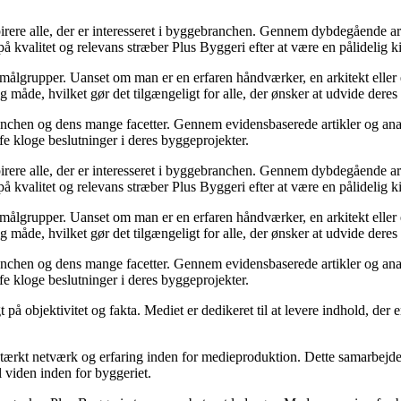
spirere alle, der er interesseret i byggebranchen. Gennem dybdegående a
å kvalitet og relevans stræber Plus Byggeri efter at være en pålidelig ki
ige målgrupper. Uanset om man er en erfaren håndværker, en arkitekt ell
ig måde, hvilket gør det tilgængeligt for alle, der ønsker at udvide dere
ranchen og dens mange facetter. Gennem evidensbaserede artikler og ana
æffe kloge beslutninger i deres byggeprojekter.
spirere alle, der er interesseret i byggebranchen. Gennem dybdegående a
å kvalitet og relevans stræber Plus Byggeri efter at være en pålidelig ki
ige målgrupper. Uanset om man er en erfaren håndværker, en arkitekt ell
ig måde, hvilket gør det tilgængeligt for alle, der ønsker at udvide dere
ranchen og dens mange facetter. Gennem evidensbaserede artikler og ana
æffe kloge beslutninger i deres byggeprojekter.
å objektivitet og fakta. Mediet er dedikeret til at levere indhold, der e
ærkt netværk og erfaring inden for medieproduktion. Dette samarbejde si
l viden inden for byggeriet.