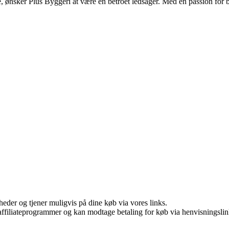
nsker Plus Byggeri at være en betroet ledsager. Med en passion for bygg
eder og tjener muligvis på dine køb via vores links.
i affiliateprogrammer og kan modtage betaling for køb via henvisningslin