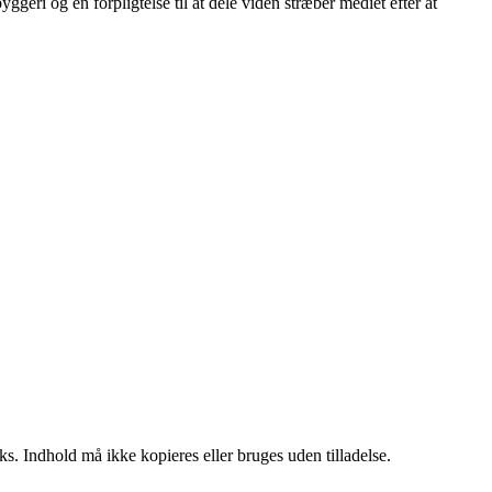
eri og en forpligtelse til at dele viden stræber mediet efter at
ks. Indhold må ikke kopieres eller bruges uden tilladelse.