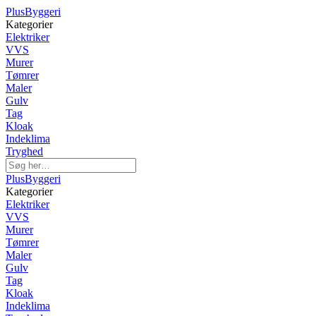
PlusByggeri
Kategorier
Elektriker
VVS
Murer
Tømrer
Maler
Gulv
Tag
Kloak
Indeklima
Tryghed
PlusByggeri
Kategorier
Elektriker
VVS
Murer
Tømrer
Maler
Gulv
Tag
Kloak
Indeklima