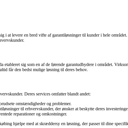
g i at levere en bred vifte af garantiløsninger til kunder i hele området.
rhvervskunder.
da etableret sig som en af de førende garantudbydere i området. Virksom
ltid får den bedst mulige løsning til deres behov.
rhvervskunder. Deres services omfatter blandt andet:
forudsete omstændigheder og problemer.
øsninger til erhvervskunder, der ønsker at beskytte deres investeringe
entede reparationer og omkostninger.
købing hjælpe med at skræddersy en løsning, der passer til dine specif