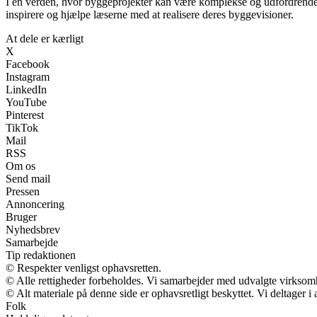
I en verden, hvor byggeprojekter kan være komplekse og udfordrende, ø
inspirere og hjælpe læserne med at realisere deres byggevisioner.
At dele er kærligt
X
Facebook
Instagram
LinkedIn
YouTube
Pinterest
TikTok
Mail
RSS
Om os
Send mail
Pressen
Annoncering
Bruger
Nyhedsbrev
Samarbejde
Tip redaktionen
© Respekter venligst ophavsretten.
© Alle rettigheder forbeholdes. Vi samarbejder med udvalgte virksomh
© Alt materiale på denne side er ophavsretligt beskyttet. Vi deltager 
Folk