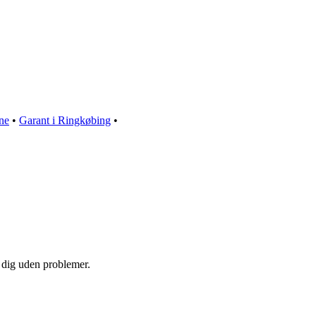
ne
•
Garant i Ringkøbing
•
e dig uden problemer.