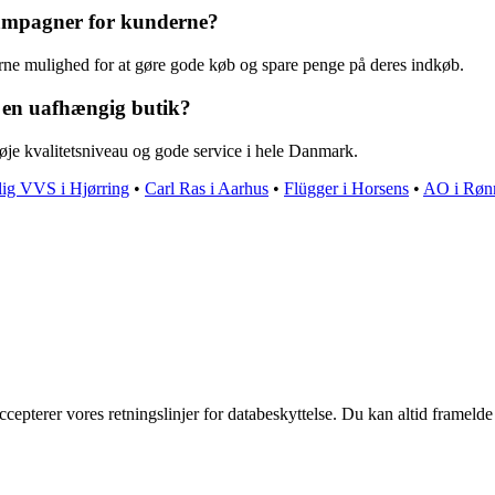
kampagner for kunderne?
ne mulighed for at gøre gode køb og spare penge på deres indkøb.
r en uafhængig butik?
øje kvalitetsniveau og gode service i hele Danmark.
lig VVS i Hjørring
•
Carl Ras i Aarhus
•
Flügger i Horsens
•
AO i Røn
ccepterer vores retningslinjer for databeskyttelse. Du kan altid frameld