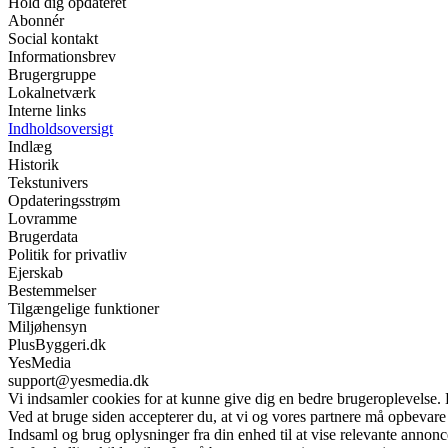
Hold dig opdateret
Abonnér
Social kontakt
Informationsbrev
Brugergruppe
Lokalnetværk
Interne links
Indholdsoversigt
Indlæg
Historik
Tekstunivers
Opdateringsstrøm
Lovramme
Brugerdata
Politik for privatliv
Ejerskab
Bestemmelser
Tilgængelige funktioner
Miljøhensyn
PlusByggeri.dk
YesMedia
support@yesmedia.dk
Vi indsamler cookies for at kunne give dig en bedre brugeroplevelse.
Ved at bruge siden accepterer du, at vi og vores partnere må opbevare 
Indsaml og brug oplysninger fra din enhed til at vise relevante annonc