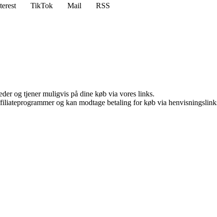
terest
TikTok
Mail
RSS
er og tjener muligvis på dine køb via vores links.
affiliateprogrammer og kan modtage betaling for køb via henvisningslinks