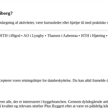
Viborg?
nlægning af aktiviteter, være kursusleder eller hjælpe til med praktiske
HTH i Ølgod
•
AO i Lyngby
•
Thansen i Aabenraa
•
HTH i Hjørring
cepterer vores retningslinjer for databeskyttelse. Du kan altid framelde
pirere alle, der er interesseret i byggebranchen. Gennem dybdegående ar
 kvalitet og relevans stræber Plus Byggeri efter at være en pålidelig kil