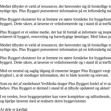
Mediet tilbyder et væld af ressourcer, der henvender sig til forskelli
nyttige tips. Plus Byggeri præsenterer information på en letforståelig m
Plus Byggeri eksisterer for at fremme en større forståelse for byggebr
byggeri. Dette sikrer, at læserne er velinformerede og i stand til at træf
Plus Byggeri er et online medie, der har til formål at informere og ins
relateret til byggeri, renovering og bæredygtige løsninger. Med fokus på
Mediet tilbyder et væld af ressourcer, der henvender sig til forskelli
nyttige tips. Plus Byggeri præsenterer information på en letforståelig m
Plus Byggeri eksisterer for at fremme en større forståelse for byggebr
byggeri. Dette sikrer, at læserne er velinformerede og i stand til at træf
Med en neutral og saglig tilgang til emnerne lægger Plus Byggeri vægt på
tryghed i, at de modtager information, der er både korrekt og relevant.
Som en del af mediehuset YesMedia drager Plus Byggeri fordel af et stæ
behov. Plus Byggeri er dermed i stand til at tilbyde opdateret og aktuel
I en verden, hvor byggeprojekter kan være komplekse og udfordrende, øns
og hjælpe læserne med at realisere deres byggevisioner.
At dele er kærligt