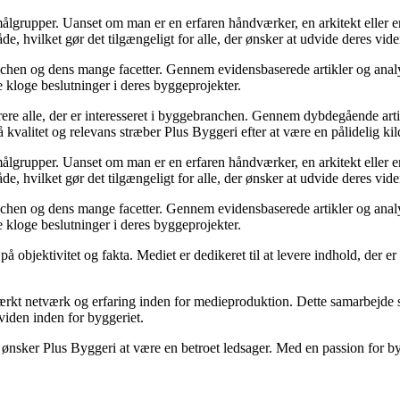
ge målgrupper. Uanset om man er en erfaren håndværker, en arkitekt elle
åde, hvilket gør det tilgængeligt for alle, der ønsker at udvide deres vi
anchen og dens mange facetter. Gennem evidensbaserede artikler og analy
fe kloge beslutninger i deres byggeprojekter.
pirere alle, der er interesseret i byggebranchen. Gennem dybdegående ar
 kvalitet og relevans stræber Plus Byggeri efter at være en pålidelig kil
ge målgrupper. Uanset om man er en erfaren håndværker, en arkitekt elle
åde, hvilket gør det tilgængeligt for alle, der ønsker at udvide deres vi
anchen og dens mange facetter. Gennem evidensbaserede artikler og analy
fe kloge beslutninger i deres byggeprojekter.
 objektivitet og fakta. Mediet er dedikeret til at levere indhold, der er
rkt netværk og erfaring inden for medieproduktion. Dette samarbejde sik
 viden inden for byggeriet.
ker Plus Byggeri at være en betroet ledsager. Med en passion for bygger