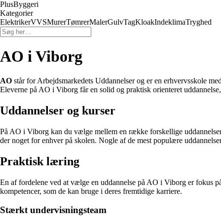
PlusByggeri
Kategorier
Elektriker
VVS
Murer
Tømrer
Maler
Gulv
Tag
Kloak
Indeklima
Tryghed
AO i Viborg
AO
står for Arbejdsmarkedets Uddannelser og er en erhvervsskole med 
Eleverne på AO i Viborg får en solid og praktisk orienteret uddannelse,
Uddannelser og kurser
På AO i Viborg kan du vælge mellem en række forskellige uddannelser og 
der noget for enhver på skolen. Nogle af de mest populære uddannelse
Praktisk læring
En af fordelene ved at vælge en uddannelse på AO i Viborg er fokus på 
kompetencer, som de kan bruge i deres fremtidige karriere.
Stærkt undervisningsteam