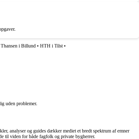
 opgaver.
•
Thansen i Billund
•
HTH i Tilst
•
 dig uden problemer.
tikler, analyser og guides dækker mediet et bredt spektrum af emner
de til viden for både fagfolk og private bygherrer.