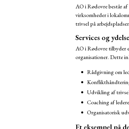
AO i Rødovre består af e
virksomheder i lokalomr
trivsel på arbejdspladse
Services og ydels
AO i Rødovre tilbyder en
organisationer. Dette in
Rådgivning om led
Konflikthåndterin
Udvikling af trivs
Coaching af leder
Organisatorisk udv
Et eksempel på de