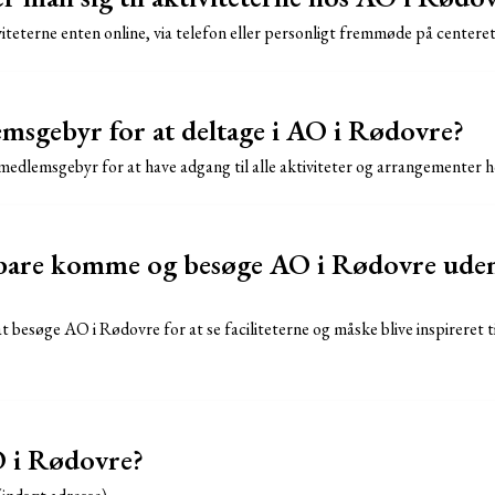
iteterne enten online, via telefon eller personligt fremmøde på centeret
emsgebyr for at deltage i AO i Rødovre?
t medlemsgebyr for at have adgang til alle aktiviteter og arrangementer
are komme og besøge AO i Rødovre uden 
t besøge AO i Rødovre for at se faciliteterne og måske blive inspireret til
O i Rødovre?