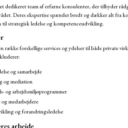
t dedikeret team af erfarne konsulenter, der tilbyder rådg
ådet. Deres ekspertise spænder bredt og dækker alt fra k
n til strategisk ledelse og kompetenceudvikling.
er
 række forskellige services og ydelser til både private vi
kluderer:
else og samarbejde
g og mediation
els- og arbejdsmiljøprogrammer
e og medarbejdere
ikling og forandringsledelse
res arbejde