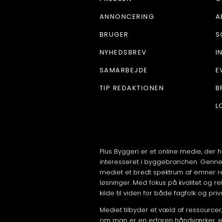
ANNONCERING
A
BRUGER
S
NYHEDSBREV
I
SAMARBEJDE
E
TIP REDAKTIONEN
B
L
Plus Byggeri er et online medie, der ha
interesseret i byggebranchen. Genn
mediet et bredt spektrum af emner re
løsninger. Med fokus på kvalitet og r
kilde til viden for både fagfolk og pri
Mediet tilbyder et væld af ressourcer
om man er en erfaren håndværker, en