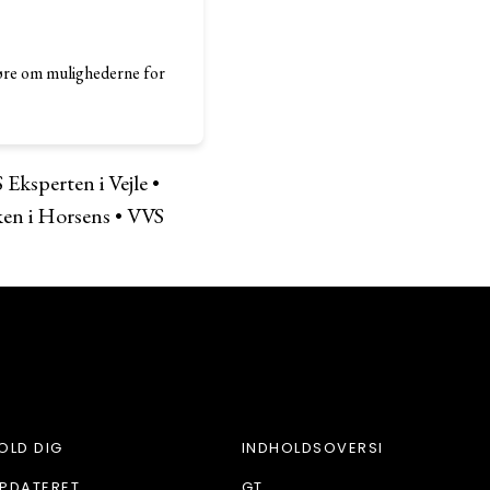
høre om mulighederne for
 Eksperten i Vejle
•
en i Horsens
•
VVS
OLD DIG
INDHOLDSOVERSI
PDATERET
GT