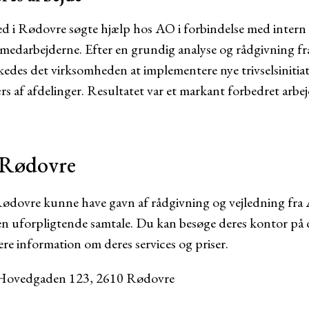
ed i Rødovre søgte hjælp hos AO i forbindelse med inter
medarbejderne. Efter en grundig analyse og rådgivning f
edes det virksomheden at implementere nye trivselsinitiat
rs af afdelinger. Resultatet var et markant forbedret arbe
 Rødovre
Rødovre kunne have gavn af rådgivning og vejledning fr
 en uforpligtende samtale. Du kan besøge deres kontor på d
mere information om deres services og priser.
Hovedgaden 123, 2610 Rødovre