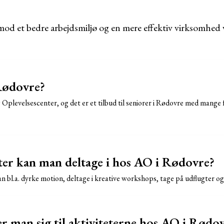
 mod et bedre arbejdsmiljø og en mere effektiv virksomhed v
Rødovre?
 Oplevelsescenter, og det er et tilbud til seniorer i Rødovre med mange f
eter kan man deltage i hos AO i Rødovre?
bl.a. dyrke motion, deltage i kreative workshops, tage på udflugter o
 man sig til aktiviteterne hos AO i Rødo