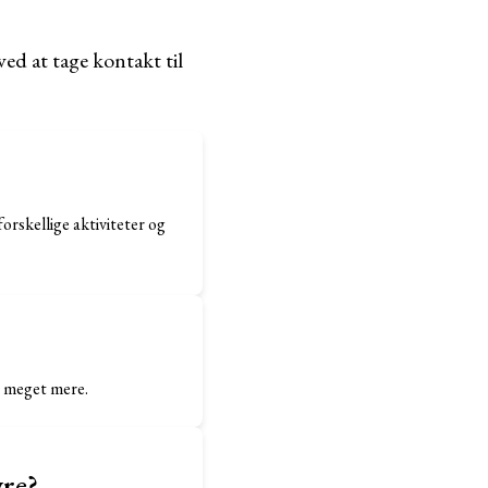
ed at tage kontakt til
orskellige aktiviteter og
g meget mere.
vre?