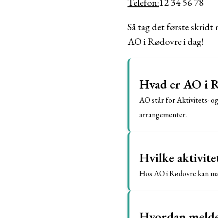
Telefon:
12 34 56 78
Så tag det første skridt
AO i Rødovre i dag!
Hvad er AO i 
AO står for Aktivitets- og
arrangementer.
Hvilke aktivit
Hos AO i Rødovre kan man 
Hvordan melder