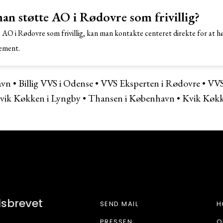
n støtte AO i Rødovre som frivillig?
 AO i Rødovre som frivillig, kan man kontakte centeret direkte for at 
gement.
avn
•
Billig VVS i Odense
•
VVS Eksperten i Rødovre
•
VVS
vik Køkken i Lyngby
•
Thansen i København
•
Kvik Køkk
PLUSBYGGERI
dsbrevet
SEND MAIL
H
PRESSEN
O