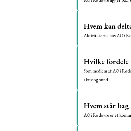
AO i Rødovre ligger på… (
Hvem kan delta
Aktiviteterne hos AO i Rø
Hvilke fordele
Som medlem af AO i Rødovr
aktiv og sund.
Hvem står bag
AO i Rødovre er et kommun