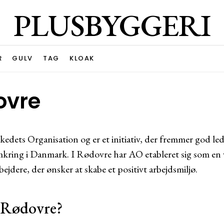
PLUSBYGGERI
R
GULV
TAG
KLOAK
ovre
edets Organisation og er et initiativ, der fremmer god le
kring i Danmark. I Rødovre har AO etableret sig som en 
dere, der ønsker at skabe et positivt arbejdsmiljø.
 Rødovre?