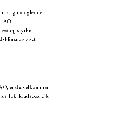
n uro og manglende
ra AO-
iver og styrke
jdsklima og øget
a AO, er du velkommen
en lokale adresse eller