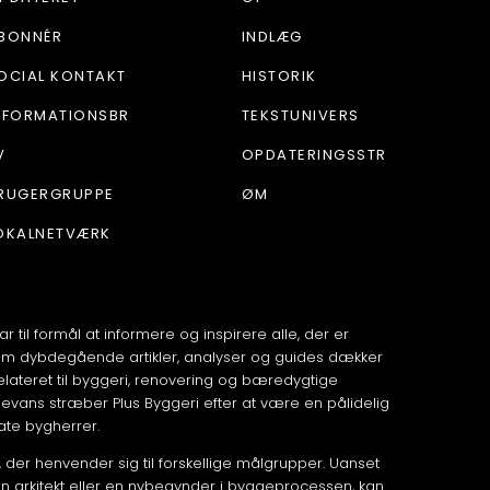
BONNÉR
INDLÆG
OCIAL KONTAKT
HISTORIK
NFORMATIONSBR
TEKSTUNIVERS
V
OPDATERINGSSTR
RUGERGRUPPE
ØM
OKALNETVÆRK
r til formål at informere og inspirere alle, der er
em dybdegående artikler, analyser og guides dækker
lateret til byggeri, renovering og bæredygtige
elevans stræber Plus Byggeri efter at være en pålidelig
vate bygherrer.
, der henvender sig til forskellige målgrupper. Uanset
 arkitekt eller en nybegynder i byggeprocessen, kan