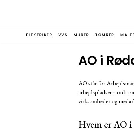
ELEKTRIKER
VVS
MURER
TØMRER
MALE
AO i Rød
AO står for Arbejdsmark
arbejdspladser rundt om
virksomheder og medarbej
Hvem er AO i