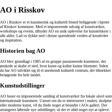
AO i Risskov
AO i Risskov er et kunstnerisk og kulturelt fristed beliggende i hjertet
af Risskov kommune. Med et imponerende udvalg af kunstværker,
workshops og events, tilbyder AO en unik oplevelse for kunstelskere i
alle aldre. Lad os dykke ned i denne spændende verden af kreativitet
og inspiration.
Historien bag AO
AO blev grundlagt i 1985 af en gruppe passionerede kunstnere, der
ønskede at skabe et sted, hvor kunst og kultur kunne blomstre. Siden
da har AO udviklet sig til et anerkendt kulturelt centrum, der tiltrækker
besøgende fra hele landet.
Kunstudstillinger
AO huser en imponerende samling af kunstværker fra lokale såvel som
internationale kunstnere. Uanset om du er interesseret i maleri, skulptur
eller moderne kunst, vil du finde noget at beundre i AOs galleri. Der
arrangeres løbende nye udstillinger, så der er altid noget nyt at opleve.