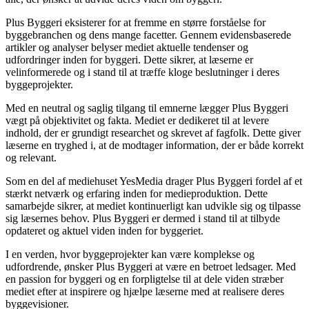
Plus Byggeri eksisterer for at fremme en større forståelse for
byggebranchen og dens mange facetter. Gennem evidensbaserede
artikler og analyser belyser mediet aktuelle tendenser og
udfordringer inden for byggeri. Dette sikrer, at læserne er
velinformerede og i stand til at træffe kloge beslutninger i deres
byggeprojekter.
Med en neutral og saglig tilgang til emnerne lægger Plus Byggeri
vægt på objektivitet og fakta. Mediet er dedikeret til at levere
indhold, der er grundigt researchet og skrevet af fagfolk. Dette giver
læserne en tryghed i, at de modtager information, der er både korrekt
og relevant.
Som en del af mediehuset YesMedia drager Plus Byggeri fordel af et
stærkt netværk og erfaring inden for medieproduktion. Dette
samarbejde sikrer, at mediet kontinuerligt kan udvikle sig og tilpasse
sig læsernes behov. Plus Byggeri er dermed i stand til at tilbyde
opdateret og aktuel viden inden for byggeriet.
I en verden, hvor byggeprojekter kan være komplekse og
udfordrende, ønsker Plus Byggeri at være en betroet ledsager. Med
en passion for byggeri og en forpligtelse til at dele viden stræber
mediet efter at inspirere og hjælpe læserne med at realisere deres
byggevisioner.