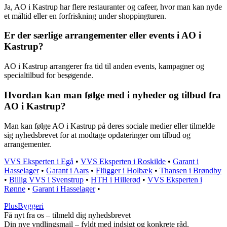
Ja, AO i Kastrup har flere restauranter og cafeer, hvor man kan nyde
et måltid eller en forfriskning under shoppingturen.
Er der særlige arrangementer eller events i AO i
Kastrup?
AO i Kastrup arrangerer fra tid til anden events, kampagner og
specialtilbud for besøgende.
Hvordan kan man følge med i nyheder og tilbud fra
AO i Kastrup?
Man kan følge AO i Kastrup på deres sociale medier eller tilmelde
sig nyhedsbrevet for at modtage opdateringer om tilbud og
arrangementer.
VVS Eksperten i Egå
•
VVS Eksperten i Roskilde
•
Garant i
Hasselager
•
Garant i Aars
•
Flügger i Holbæk
•
Thansen i Brøndby
•
Billig VVS i Svenstrup
•
HTH i Hillerød
•
VVS Eksperten i
Rønne
•
Garant i Hasselager
•
PlusByggeri
Få nyt fra os – tilmeld dig nyhedsbrevet
Din nye yndlingsmail – fyldt med indsigt og konkrete råd.