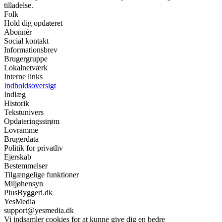
tilladelse.
Folk
Hold dig opdateret
Abonnér
Social kontakt
Informationsbrev
Brugergruppe
Lokalnetværk
Interne links
Indholdsoversigt
Indlæg
Historik
Tekstunivers
Opdateringsstrøm
Lovramme
Brugerdata
Politik for privatliv
Ejerskab
Bestemmelser
Tilgængelige funktioner
Miljøhensyn
PlusByggeri.dk
YesMedia
support@yesmedia.dk
Vi indsamler cookies for at kunne give dig en bedre