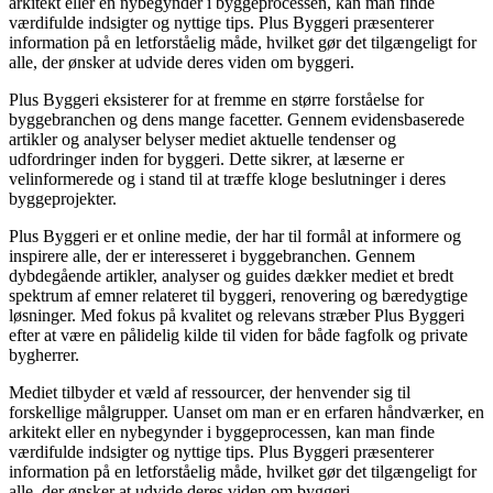
arkitekt eller en nybegynder i byggeprocessen, kan man finde
værdifulde indsigter og nyttige tips. Plus Byggeri præsenterer
information på en letforståelig måde, hvilket gør det tilgængeligt for
alle, der ønsker at udvide deres viden om byggeri.
Plus Byggeri eksisterer for at fremme en større forståelse for
byggebranchen og dens mange facetter. Gennem evidensbaserede
artikler og analyser belyser mediet aktuelle tendenser og
udfordringer inden for byggeri. Dette sikrer, at læserne er
velinformerede og i stand til at træffe kloge beslutninger i deres
byggeprojekter.
Plus Byggeri er et online medie, der har til formål at informere og
inspirere alle, der er interesseret i byggebranchen. Gennem
dybdegående artikler, analyser og guides dækker mediet et bredt
spektrum af emner relateret til byggeri, renovering og bæredygtige
løsninger. Med fokus på kvalitet og relevans stræber Plus Byggeri
efter at være en pålidelig kilde til viden for både fagfolk og private
bygherrer.
Mediet tilbyder et væld af ressourcer, der henvender sig til
forskellige målgrupper. Uanset om man er en erfaren håndværker, en
arkitekt eller en nybegynder i byggeprocessen, kan man finde
værdifulde indsigter og nyttige tips. Plus Byggeri præsenterer
information på en letforståelig måde, hvilket gør det tilgængeligt for
alle, der ønsker at udvide deres viden om byggeri.